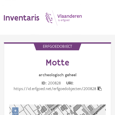
Inventaris
MENU
ERFGOEDOBJECT
Motte
Erfgoedobject
Aanduidingsobject
archeologisch
geheel
ID
200828
URI
Waarneming
https://id.erfgoed.net/erfgoedobjecten/200828
Thema
Gebeurtenis
+