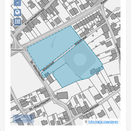
−
Persoon of collectief
Downloads
Hergebruik
Aanmelden
50 m
©
Informatie Vlaanderen