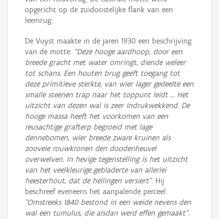
opgericht op de zuidoostelijke flank van een
leemrug.
De Vuyst maakte in de jaren 1930 een beschrijving
van de motte:
“Deze hooge aardhoop, door een
breede gracht met water omringt, diende weleer
tot schans. Een houten brug geeft toegang tot
deze primitieve sterkte, van wier lager gedeelte een
smalle steenen trap naar het toppunt leidt … Het
uitzicht van dezen wal is zeer indrukwekkend. De
hooge massa heeft het voorkomen van een
reusachtige grafterp begroeid met lage
dennebomen, wier breede zware kruinen als
zoovele rouwkronen den doodenheuvel
overwelven. In hevige tegenstelling is het uitzicht
van het veelkleurige gebladerte van allerlei
heesterhout, dat de hellingen versiert”
. Hij
beschreef eveneens het aanpalende perceel:
“Omstreeks 1840 bestond in een weide nevens den
wal een tumulus, die alsdan werd effen gemaakt”
.