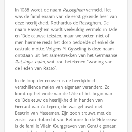
In 1088 wordt de naam
Rasseghem
vermeld. Het
was de familienaam van de eerst gekende heer van
deze heerlijkheid, Rothardus de Rasseghem. De
naam Rasseghem wordt veelvuldig vermeld in 12de
en 13de eeuwse teksten, maar we weten niet of
men hiermee reeds het dorp bedoelde of enkel de
castrale motte. Volgens M. Gysseling is deze naam
ontstaan uit het samentrekken van het Germaanse
Ratsinga
–
haim
, wat zou betekenen “woning van
de lieden van Ratso”.
In de loop der eeuwen is de heerlijkheid
verschillende malen van eigenaar veranderd. Zo
komt op het einde van de 12de of het begin van
de 13de eeuw de heerlijkheid in handen van
Geerard van Zottegem, die was gehuwd met
Beatrix van Massemen. Zijn zoon trouwt met de
zuster van Robrecht van Bethune. In de 14de eeuw
is de familie Vilain (Burggraven van Gent) eigenaar,