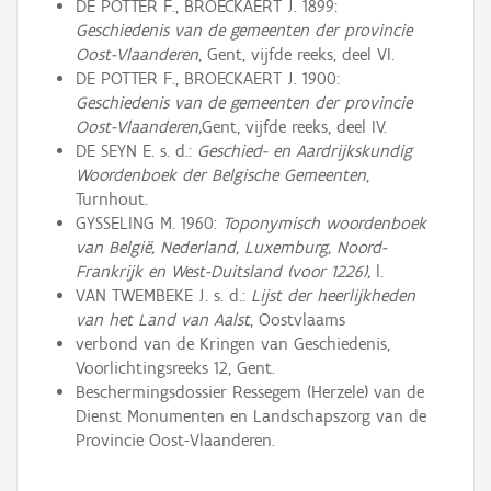
DE POTTER F., BROECKAERT J. 1899:
Geschiedenis van de gemeenten der provincie
Oost-Vlaanderen
, Gent, vijfde reeks, deel VI.
DE POTTER F., BROECKAERT J. 1900:
Geschiedenis van de gemeenten der provincie
Oost-Vlaanderen,
Gent, vijfde reeks, deel IV.
DE SEYN E. s. d.:
Geschied- en Aardrijkskundig
Woordenboek der Belgische Gemeenten
,
Turnhout.
GYSSELING M. 1960:
Toponymisch woordenboek
van België, Nederland, Luxemburg, Noord-
Frankrijk en West-Duitsland (voor 1226),
l.
VAN TWEMBEKE J. s. d.:
Lijst der heerlijkheden
van het Land van Aalst
, Oostvlaams
verbond van de Kringen van Geschiedenis,
Voorlichtingsreeks 12, Gent.
Beschermingsdossier Ressegem (Herzele) van de
Dienst Monumenten en Landschapszorg van de
Provincie Oost-Vlaanderen.