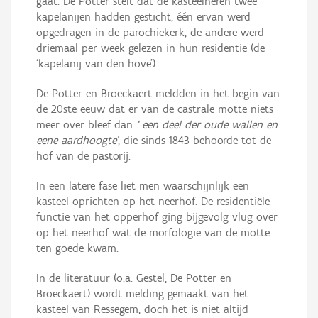
gaat. De Potter stelt dat de kasteelheren twee
kapelanijen hadden gesticht, één ervan werd
opgedragen in de parochiekerk, de andere werd
driemaal per week gelezen in hun residentie (de
‘kapelanij van den hove’).
De Potter en Broeckaert meldden in het begin van
de 20ste eeuw dat er van de castrale motte niets
meer over bleef dan
‘ een deel der oude wallen en
eene aardhoogte’
, die sinds 1843 behoorde tot de
hof van de pastorij.
In een latere fase liet men waarschijnlijk een
kasteel oprichten op het neerhof. De residentiële
functie van het opperhof ging bijgevolg vlug over
op het neerhof wat de morfologie van de motte
ten goede kwam.
In de literatuur (o.a. Gestel, De Potter en
Broeckaert) wordt melding gemaakt van het
kasteel van Ressegem, doch het is niet altijd