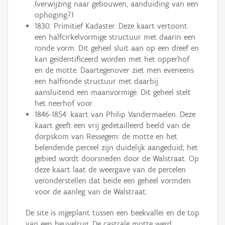
(verwijzing naar gebouwen, aanduiding van een
ophoging?)
1830: Primitief Kadaster. Deze kaart vertoont
een halfcirkelvormige structuur met daarin een
ronde vorm. Dit geheel sluit aan op een dreef en
kan geïdentificeerd worden met het opperhof
en de motte. Daartegenover ziet men eveneens
een halfronde structuur met daarbij
aansluitend een maanvormige. Dit geheel stelt
het neerhof voor.
1846-1854: kaart van Philip Vandermaelen. Deze
kaart geeft een vrij gedetailleerd beeld van de
dorpskom van Ressegem: de motte en het
belendende perceel zijn duidelijk aangeduid; het
gebied wordt doorsneden door de Walstraat. Op
deze kaart laat de weergave van de percelen
veronderstellen dat beide een geheel vormden
voor de aanleg van de Walstraat.
De site is ingeplant tussen een beekvallei en de top
van een heuvelrug. De castrale motte werd