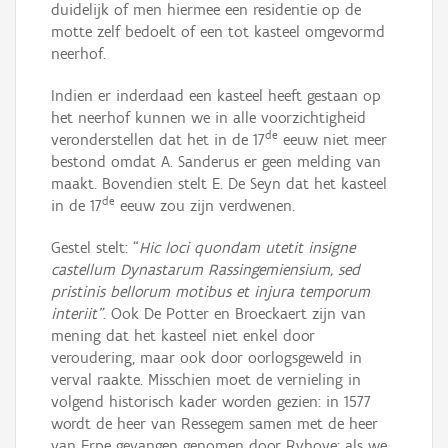
duidelijk of men hiermee een residentie op de
motte zelf bedoelt of een tot kasteel omgevormd
neerhof.
Indien er inderdaad een kasteel heeft gestaan op
het neerhof kunnen we in alle voorzichtigheid
de
veronderstellen dat het in de 17
eeuw niet meer
bestond omdat A. Sanderus er geen melding van
maakt. Bovendien stelt E. De Seyn dat het kasteel
de
in de 17
eeuw zou zijn verdwenen.
Gestel stelt: “
Hic loci quondam utetit insigne
castellum Dynastarum Rassingemiensium, sed
pristinis bellorum motibus et injura temporum
interiit”
. Ook De Potter en Broeckaert zijn van
mening dat het kasteel niet enkel door
veroudering, maar ook door oorlogsgeweld in
verval raakte. Misschien moet de vernieling in
volgend historisch kader worden gezien: in 1577
wordt de heer van Ressegem samen met de heer
van Erpe gevangen genomen door Ryhove; als we