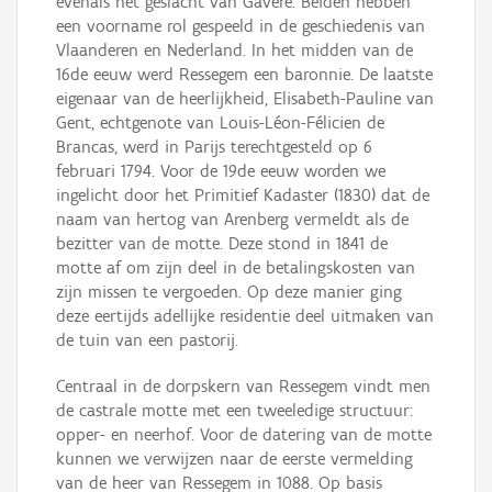
evenals het geslacht van Gavere. Beiden hebben
een voorname rol gespeeld in de geschiedenis van
Vlaanderen en Nederland. In het midden van de
16de eeuw werd Ressegem een baronnie. De laatste
eigenaar van de heerlijkheid, Elisabeth-Pauline van
Gent, echtgenote van Louis-Léon-Félicien de
Brancas, werd in Parijs terechtgesteld op 6
februari 1794. Voor de 19de eeuw worden we
ingelicht door het Primitief Kadaster (1830) dat de
naam van hertog van Arenberg vermeldt als de
bezitter van de motte. Deze stond in 1841 de
motte af om zijn deel in de betalingskosten van
zijn missen te vergoeden. Op deze manier ging
deze eertijds adellijke residentie deel uitmaken van
de tuin van een pastorij.
Centraal in de dorpskern van Ressegem vindt men
de castrale motte met een tweeledige structuur:
opper- en neerhof. Voor de datering van de motte
kunnen we verwijzen naar de eerste vermelding
van de heer van Ressegem in 1088. Op basis