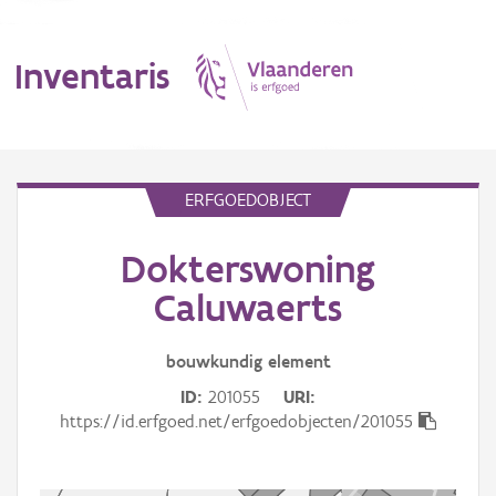
Inventaris
MENU
ERFGOEDOBJECT
Dokterswoning
Erfgoedobject
Caluwaerts
Aanduidingsobject
bouwkundig
element
Waarneming
ID
201055
URI
Thema
https://id.erfgoed.net/erfgoedobjecten/201055
Gebeurtenis