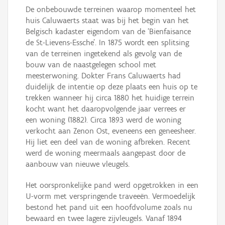
De onbebouwde terreinen waarop momenteel het
huis Caluwaerts staat was bij het begin van het
Belgisch kadaster eigendom van de ‘Bienfaisance
de St-Lievens-Essche'. In 1875 wordt een splitsing
van de terreinen ingetekend als gevolg van de
bouw van de naastgelegen school met
meesterwoning. Dokter Frans Caluwaerts had
duidelijk de intentie op deze plaats een huis op te
trekken wanneer hij circa 1880 het huidige terrein
kocht want het daaropvolgende jaar verrees er
een woning (1882). Circa 1893 werd de woning
verkocht aan Zenon Ost, eveneens een geneesheer.
Hij liet een deel van de woning afbreken. Recent
werd de woning meermaals aangepast door de
aanbouw van nieuwe vleugels.
Het oorspronkelijke pand werd opgetrokken in een
U-vorm met verspringende traveeën. Vermoedelijk
bestond het pand uit een hoofdvolume zoals nu
bewaard en twee lagere zijvleugels. Vanaf 1894