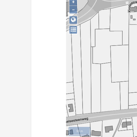
+
−
50 m