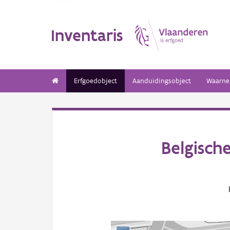
Inventaris
Erfgoedobject
Aanduidingsobject
Waarne
Belgisch