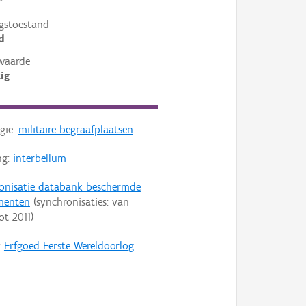
²
gstoestand
d
waarde
ig
gie:
militaire begraafplaatsen
ng:
interbellum
onisatie databank beschermde
enten
(synchronisaties: van
ot
2011
)
:
Erfgoed Eerste Wereldoorlog