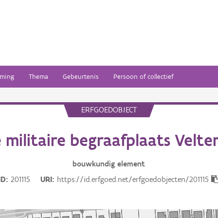
ming
Thema
Gebeurtenis
Persoon of collectief
ERFGOEDOBJECT
e militaire begraafplaats Velt
bouwkundig
element
ID
201115
URI
https://id.erfgoed.net/erfgoedobjecten/201115