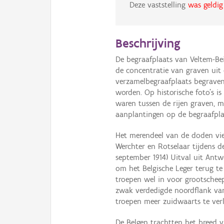
Deze vaststelling
was geldig
Beschrijving
De begraafplaats van Veltem-Be
de concentratie van graven uit
verzamelbegraafplaats begraven
worden. Op historische foto’s is
waren tussen de rijen graven, m
aanplantingen op de begraafpla
Het merendeel van de doden viel
Werchter en Rotselaar tijdens d
september 1914) Uitval uit Antw
om het Belgische Leger terug te 
troepen wel in voor grootscheep
zwak verdedigde noordflank van
troepen meer zuidwaarts te verl
De Belgen trachtten het breed v