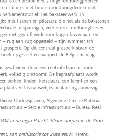
rap is een arcade met 2 hoge rondboogpoorten.
sloten ruimtes met houten rondboogdeuren met
n perkamentmotief. Het baksteenwerk, in
ijkt met lisenen en pilasters, die net als de bakstenen
, verticale uitsparingen, verder ook rondboogfriesen
gen met geprofileerde rondbogen bovenaan. De
n – rug aan rug opgesteld – zijn symmetrisch
l grasperk. Op dit centraal grasperk staan de
thoek opgesteld en wappert de Belgische vlag.
r gescheiden door een centrale laan uit rode
 perk volledig omzoomt. De begraafplaats wordt
 berken, linden, kerselaars, coniferen) en een
fplaats zelf is nauwelijks beplanting aanwezig.
Dienst Oorlogsgraven, Algemene Directie Material
frastructuur – Sectie Infrastructuur – Bureau Real
,
1914 in de regio Haacht. Kleine dorpen in de Grote
ent. Van prehistorie tot 21ste eeuw
, Herent,