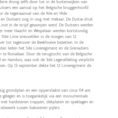
erie drong zelfs door tot in de buitenwijken van
itsers een aanval op het Belgische bruggenhoofd
or de tegenaanval van de 9de en 14de
 en Duitsers oog in oog met mekaar. De Duitse druk
Linie in de strijd geworpen werd. De Duitsers werden
er meer Haacht en Wespelaar werden kortstondig
t 11de Linie sneuvelden in de morgen van 12
ver tot tegenover de Beekhoeve bezetten. In de
er leden het 5de Linieregiment en de Grenadiers
en te Rotselaar. Door de terugtocht van de Belgische
el en Hambos, was ook de 3de Legerafdeling verplicht
ken. Op 13 september dekte het 12 Linieregiment de
ig grondplan en een oppervlakte van circa 114 are.
te gelegen en is toegankelijk via een monumentale
n met hardstenen trappen, dekplaten en speklagen en
aliewerk tussen bakstenen pijlers.