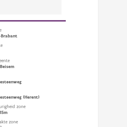
e
-Brabant
te
eente
-Beisem
sesteenweg
sesteenweg (Herent)
righeid zone
 15m
akte zone