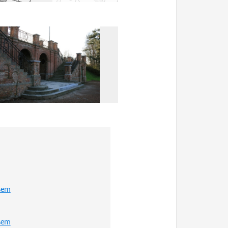
isem
isem