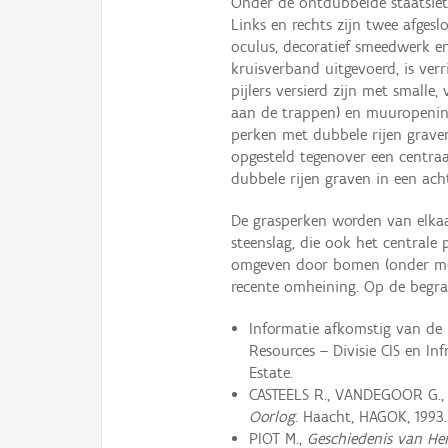
Onder de ontdubbelde staatsiet
Links en rechts zijn twee afge
oculus, decoratief smeedwerk e
kruisverband uitgevoerd, is verr
pijlers versierd zijn met smalle
aan de trappen) en muuropenin
perken met dubbele rijen grave
opgesteld tegenover een centraa
dubbele rijen graven in een ach
De grasperken worden van elkaa
steenslag, die ook het centrale
omgeven door bomen (onder meer
recente omheining. Op de begraa
Informatie afkomstig van de 
Resources – Divisie CIS en In
Estate.
CASTEELS R., VANDEGOOR G.
Oorlog
. Haacht, HAGOK, 1993.
PIOT M.,
Geschiedenis van Her