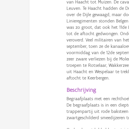
van Haacht tot Muizen. De caval
Leuven. Te Haacht hadden de Du
over de Dijle gewaagd, maar do
Linieregimenten stonden Belgen
was zo groot, dat ook het 11de 
tot de aftocht gedwongen. Ond
veroverd. Veel militairen van he
september, toen ze de kanaaloe
voormiddag van de 12de septemb
zeer zware verliezen bij de Mol
troepen te Rotselaar, Wakkerze
uit Haacht en Wespelaar te trek
aftocht te Keerbergen.
Beschrijving
Begraafplaats met een rechthoek
De begraafplaats is in een diep
trappenpartij uit rode bakstee
zwartgeschilderd smeedijzeren tr