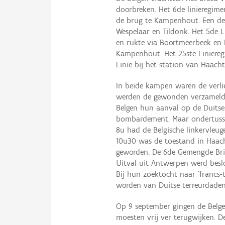
doorbreken. Het 6de linieregime
de brug te Kampenhout. Een dee
Wespelaar en Tildonk. Het 5de L
en rukte via Boortmeerbeek en
Kampenhout. Het 25ste Liniereg
Linie bij het station van Haacht
In beide kampen waren de verli
werden de gewonden verzameld.
Belgen hun aanval op de Duitse
bombardement. Maar ondertuss
8u had de Belgische linkervleug
10u30 was de toestand in Haac
geworden. De 6de Gemengde Brig
Uitval uit Antwerpen werd besl
Bij hun zoektocht naar 'francs-t
worden van Duitse terreurdaden
Op 9 september gingen de Belge
moesten vrij ver terugwijken. D