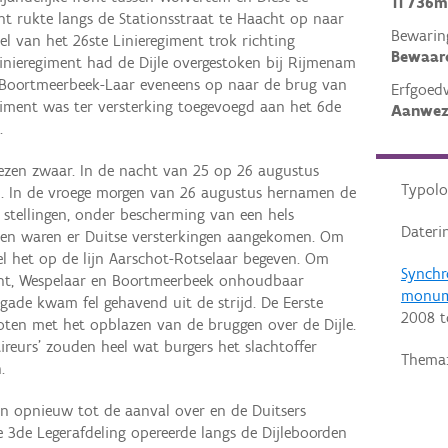
11 736m
nt rukte langs de Stationsstraat te Haacht op naar
Bewarin
l van het 26ste Linieregiment trok richting
Bewaar
inieregiment had de Dijle overgestoken bij Rijmenam
 Boortmeerbeek-Laar eveneens op naar de brug van
Erfgoed
iment was ter versterking toegevoegd aan het 6de
Aanwez
.
ezen zwaar. In de nacht van 25 op 26 augustus
Typolo
 In de vroege morgen van 26 augustus hernamen de
 stellingen, onder bescherming van een hels
Dateri
en waren er Duitse versterkingen aangekomen. Om
el het op de lijn Aarschot-Rotselaar begeven. Om
Synchr
ht, Wespelaar en Boortmeerbeek onhoudbaar
monum
ade kwam fel gehavend uit de strijd. De Eerste
2008
t
oten met het opblazen van de bruggen over de Dijle.
ireurs' zouden heel wat burgers het slachtoffer
Thema
.
n opnieuw tot de aanval over en de Duitsers
e 3de Legerafdeling opereerde langs de Dijleboorden