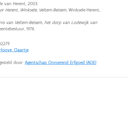
 van Herent, 2003.
or Herent, Winksele, Veltem-Beisem
, Winksele-Herent,
nis van Veltem-Beisem, het dorp van Lodewijk van
entebestuur, 1976.
02279
rloove, Claartje
gesteld door:
Agentschap Onroerend Erfgoed (AOE)