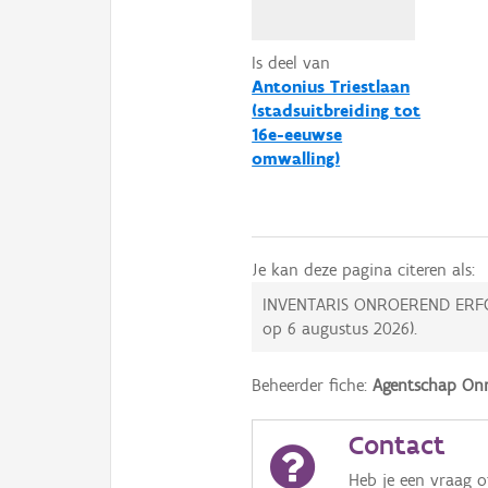
Is deel van
Antonius Triestlaan
(stadsuitbreiding tot
16e-eeuwse
omwalling)
Je kan deze pagina citeren als:
INVENTARIS ONROEREND ERF
op
6 augustus 2026
).
Beheerder fiche:
Agentschap Onr
Contact
Heb je een vraag 