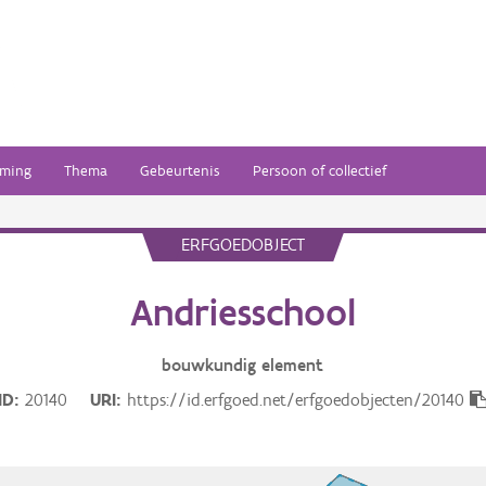
ming
Thema
Gebeurtenis
Persoon of collectief
ERFGOEDOBJECT
Andriesschool
bouwkundig
element
ID
20140
URI
https://id.erfgoed.net/erfgoedobjecten/20140