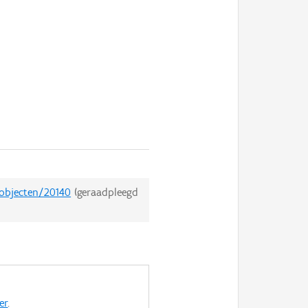
dobjecten/20140
(geraadpleegd
er
.