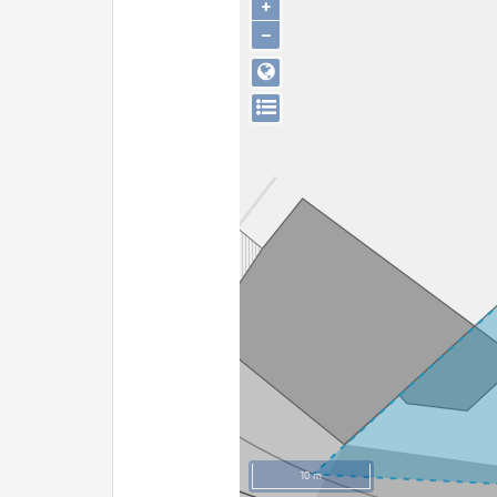
+
−
10 m