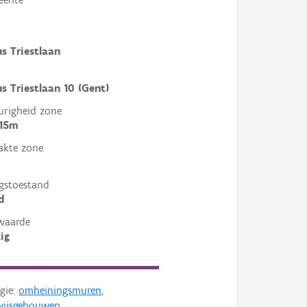
s Triestlaan
s Triestlaan 10 (Gent)
righeid zone
 15m
akte zone
gstoestand
d
waarde
ig
gie:
omheiningsmuren
,
wijsgebouwen