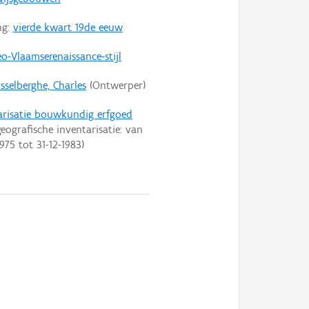
ng:
vierde kwart 19de eeuw
o-Vlaamserenaissance-stijl
sselberghe, Charles
(Ontwerper)
arisatie bouwkundig erfgoed
eografische inventarisatie: van
1975
tot
31-12-1983
)