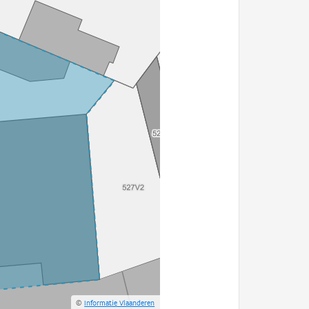
©
Informatie Vlaanderen