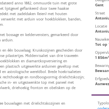
gedateerd anno 1882, ommuurde tuin met grote
Gent
et lijstgevel geflankeerd door twee haakse
Straat
gedekt met zadeldaken (leien) met houten
Antoniu
ls verwerkt met arduin voor hoekblokken, banden,
en.
Locatie
Antoniu
 met bossage en keldervensters, gemarkeerd door
Nauwkeu
 arduin.
Tot op
n en één bouwlaag. Kruiskozijnen gescheiden door
Oppervl
e pilastertjes. Middenrisaliet van drie traveeën
1 856m²
 hoekblokken en diamantkopversiering en
Bewarin
een plastisch uitgewerkte arduinen geveltop met
Bewaar
en astrologische wereldbol. Brede hoekrisalieten
k rechthoekige en rondboogvormig drielichtskozijn;
Erfgoed
sche in- en uitgezwenkte top met paneel met
Aanwez
olwerk, driehoekig fronton en obelisken op de
Typolo
wee bouwlagen met drielichtskozijnen en
onder