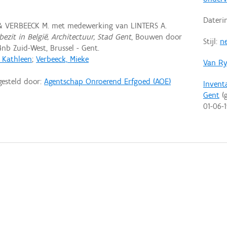
Dateri
 & VERBEECK M. met medewerking van LINTERS A.
ezit in België, Architectuur, Stad Gent
, Bouwen door
Stijl:
ne
nb Zuid-West, Brussel - Gent.
, Kathleen
;
Verbeeck, Mieke
Van Ry
gesteld door:
Agentschap Onroerend Erfgoed (AOE)
Invent
Gent
(g
01-06-