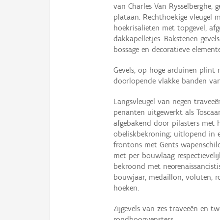
van Charles Van Rysselberghe, 
plataan. Rechthoekige vleugel m
hoekrisalieten met topgevel, af
dakkapelletjes. Bakstenen geve
bossage en decoratieve element
Gevels, op hoge arduinen plint
doorlopende vlakke banden van
Langsvleugel van negen traveeë
penanten uitgewerkt als Toscaans
afgebakend door pilasters met
obeliskbekroning; uitlopend in 
frontons met Gents wapenschild 
met per bouwlaag respectievelij
bekroond met neorenaissancisti
bouwjaar, medaillon, voluten, r
hoeken.
Zijgevels van zes traveeën en t
rondboogvensters.