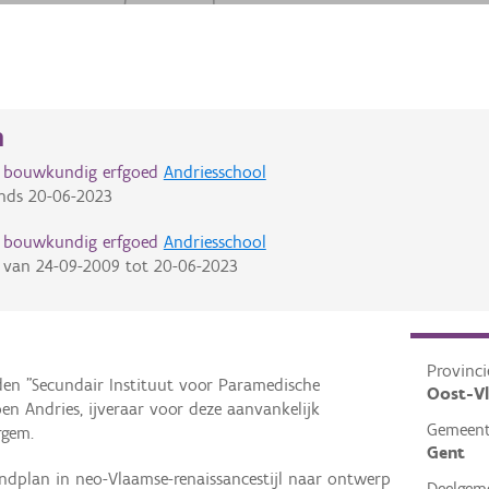
n
d bouwkundig erfgoed
Andriesschool
nds
20-06-2023
d bouwkundig erfgoed
Andriesschool
van
24-09-2009
tot
20-06-2023
Provinci
en "Secundair Instituut voor Paramedische
Oost-V
n Andries, ijveraar voor deze aanvankelijk
Gemeen
rgem.
Gent
dplan in neo-Vlaamse-renaissancestijl naar ontwerp
Deelgem