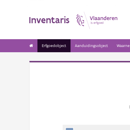
Inventaris
Erfgoedobject
Aanduidingsobject
Waarne