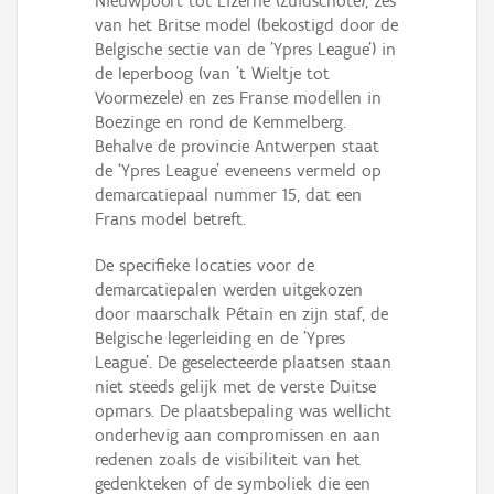
Nieuwpoort tot Lizerne (Zuidschote), zes
van het Britse model (bekostigd door de
Belgische sectie van de 'Ypres League') in
de Ieperboog (van ’t Wieltje tot
Voormezele) en zes Franse modellen in
Boezinge en rond de Kemmelberg.
Behalve de provincie Antwerpen staat
de ‘Ypres League’ eveneens vermeld op
demarcatiepaal nummer 15, dat een
Frans model betreft.
De specifieke locaties voor de
demarcatiepalen werden uitgekozen
door maarschalk Pétain en zijn staf, de
Belgische legerleiding en de 'Ypres
League'. De geselecteerde plaatsen staan
niet steeds gelijk met de verste Duitse
opmars. De plaatsbepaling was wellicht
onderhevig aan compromissen en aan
redenen zoals de visibiliteit van het
gedenkteken of de symboliek die een