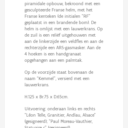
piramidale opbouw, bekroond met een
gesculpteerde Franse helm, met het
Franse kenteken (de initialen “RF”
geplaatst in een brandende bom). De
helm is omlijst met een lauwerkrans. Op
de zuil is een reliëf uitgehouwen met
aan de linkerzijde een veldfles en aan de
rechterzijde een ARS-gasmasker. Aan de
4 hoeken is een handgranaat
opgehangen aan een palmtak.
Op de voorzijde staat bovenaan de
naam “Kemmel”, versierd met een
lauwerkrans.
H.125 x Br.75 x D.65cm.
Uitvoering: onderaan links en rechts
“Léon Telle, Granitier, Andlau, Alsace”
(gesigneerd); “Paul Moreau-Vauthier,
Statuaire c” (gesigneerd).