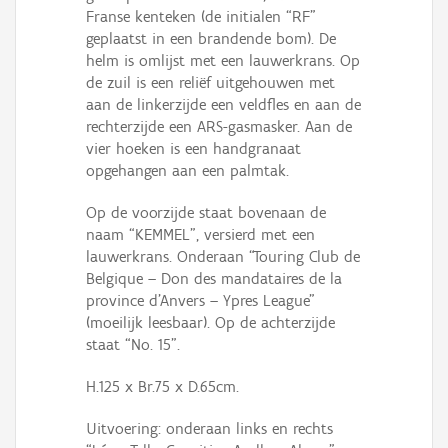
Franse kenteken (de initialen “RF”
geplaatst in een brandende bom). De
helm is omlijst met een lauwerkrans. Op
de zuil is een reliëf uitgehouwen met
aan de linkerzijde een veldfles en aan de
rechterzijde een ARS-gasmasker. Aan de
vier hoeken is een handgranaat
opgehangen aan een palmtak.
Op de voorzijde staat bovenaan de
naam “KEMMEL”, versierd met een
lauwerkrans. Onderaan “Touring Club de
Belgique – Don des mandataires de la
province d’Anvers – Ypres League"
(moeilijk leesbaar). Op de achterzijde
staat “No. 15”.
H.125 x Br.75 x D.65cm.
Uitvoering: onderaan links en rechts