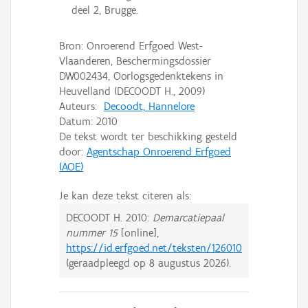
deel 2, Brugge.
Bron: Onroerend Erfgoed West-
Vlaanderen, Beschermingsdossier
DW002434, Oorlogsgedenktekens in
Heuvelland (DECOODT H., 2009)
Auteurs:
Decoodt, Hannelore
Datum:
2010
De tekst wordt ter beschikking gesteld
door:
Agentschap Onroerend Erfgoed
(AOE)
Je kan deze tekst citeren als:
DECOODT H.
2010:
Demarcatiepaal
nummer 15
[online],
https://id.erfgoed.net/teksten/126010
(geraadpleegd op
8 augustus 2026
).