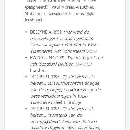
“Léon Telle, Granitier, Andlau, Alsace”
(gesigneerd); “Paul Moreau-Vauthier,
Statuaire c” (gesigneerd). (nauwelijks
leesbaar).
DESEYNE A. 1991:
Hier werd de
overweldiger tot staan gebracht.
Demarcatiepalen 1914-1918 in West-
Vlaanderen
,
Het Zonneheem
, XXI.3.
EWING J. M.C. 1921:
The history of the
9th (Scottish) Division 1914-1919,
London.
JACOBS M. 1995:
Zij, die vielen als
helden... Cultuurhistorische analyse
van de oorlogsgedenktekens van de
twee wereldoorlogen in West-
Vlaanderen
, deel 1, Brugge.
JACOBS M. 1996:
Zij, die vielen als
helden... Inventaris van de
oorlogsgedenktekens van de twee
wereldoorlogen in West-Vlaanderen
,