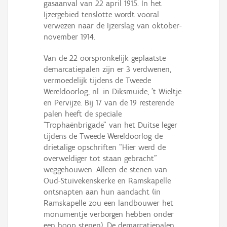
gasaanval van 22 april 1915. In het
Ijzergebied tenslotte wordt vooral
verwezen naar de Ijzerslag van oktober-
november 1914.
Van de 22 oorspronkelijk geplaatste
demarcatiepalen zijn er 3 verdwenen,
vermoedelijk tijdens de Tweede
Wereldoorlog, nl. in Diksmuide, 't Wieltje
en Pervijze. Bij 17 van de 19 resterende
palen heeft de speciale
“Trophaënbrigade” van het Duitse leger
tijdens de Tweede Wereldoorlog de
drietalige opschriften “Hier werd de
overweldiger tot staan gebracht”
weggehouwen. Alleen de stenen van
Oud-Stuivekenskerke en Ramskapelle
ontsnapten aan hun aandacht (in
Ramskapelle zou een landbouwer het
monumentje verborgen hebben onder
een hoop stenen). De demarcatiepalen