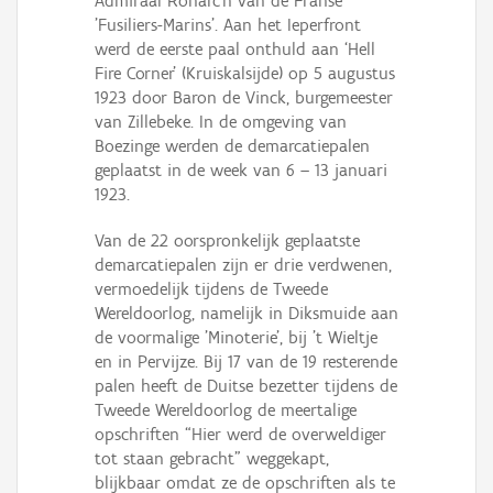
Admiraal Ronarc’h van de Franse
'Fusiliers-Marins'. Aan het Ieperfront
werd de eerste paal onthuld aan ‘Hell
Fire Corner’ (Kruiskalsijde) op 5 augustus
1923 door Baron de Vinck, burgemeester
van Zillebeke. In de omgeving van
Boezinge werden de demarcatiepalen
geplaatst in de week van 6 – 13 januari
1923.
Van de 22 oorspronkelijk geplaatste
demarcatiepalen zijn er drie verdwenen,
vermoedelijk tijdens de Tweede
Wereldoorlog, namelijk in Diksmuide aan
de voormalige 'Minoterie', bij ’t Wieltje
en in Pervijze. Bij 17 van de 19 resterende
palen heeft de Duitse bezetter tijdens de
Tweede Wereldoorlog de meertalige
opschriften “Hier werd de overweldiger
tot staan gebracht” weggekapt,
blijkbaar omdat ze de opschriften als te