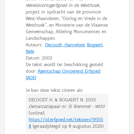
Wereldoorlogerfgoed in de Westhoek
,
project in opdracht van de provincie
West-Vlaanderen, “Oorlog en Vrede in de
Westhoek”, en Ministerie van de Vlaamse
Gemeenschap, Afdeling Monumenten en
Landschappen.
Auteurs:
Decoodt, Hannelore
;
Bogaert,
Nele
Datum:
2003
De tekst wordt ter beschikking gesteld
door:
Agentschap Onroerend Erfgoed
(AOE)
Je kan deze tekst citeren als:
DECOODT H. & BOGAERT N.
2003:
Demarcatiepaal nr. 15 (Kemmel - WOI)
[online],
https://id.erfgoed.net/teksten/19555
8
(geraadpleegd op
8 augustus 2026
).