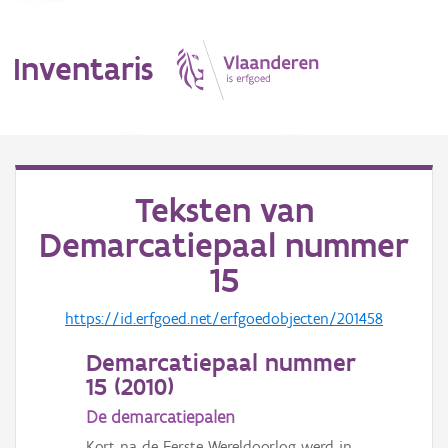
Inventaris
MENU
Teksten van
Demarcatiepaal nummer
Erfgoedobject
15
Aanduidingsobject
https://id.erfgoed.net/erfgoedobjecten/201458
Waarneming
Demarcatiepaal nummer
Thema
15 (
2010
)
De demarcatiepalen
Gebeurtenis
Kort na de Eerste Wereldoorlog werd in