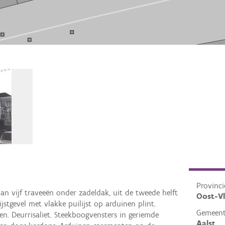
Provinci
n vijf traveeën onder zadeldak, uit de tweede helft
Oost-V
ijstgevel met vlakke puilijst op arduinen plint.
Gemeen
n. Deurrisaliet. Steekboogvensters in geriemde
Aalst