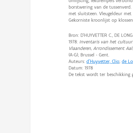
omlijsting, lekdrempels verbon
borstwering van de tussenverd. 
met sluitsteen. Vleugeldeur met 
Gekorniste kroonlijst op klossen
Bron: D'HUYVETTER C., DE LONG
1978:
Inventaris van het cultuurb
Vlaanderen, Arrondissement Aal
(A-G), Brussel - Gent.
Auteurs:
d'Huyvetter, Clio
;
de Lo
Datum:
1978
De tekst wordt ter beschikking 