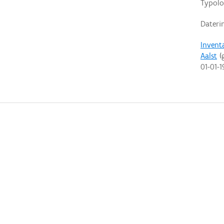
Typolo
Dateri
Invent
Aalst
(g
01-01-1