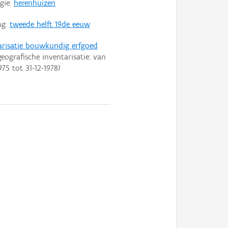
gie:
herenhuizen
ng:
tweede helft 19de eeuw
arisatie bouwkundig erfgoed
eografische inventarisatie: van
975
tot
31-12-1978
)