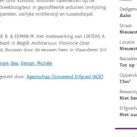
den door kordons. Arduinen casementen op de
Steekboogdeur in geprofileerde arduinen omlijsting
Deelgem
panelen, sierlijke middenstijl en tussendorpel.
Aalst
.
Straat
Nieuws
IE B. & EEMAN M. met medewerking van LINTERS A.
Locatie
ezit in België, Architectuur, Provincie Oost-
Nieuwst
st
, Bouwen door de eeuwen heen in Vlaanderen 5n1
Nauwkeu
ngie, Bea
;
Eeman, Michèle
Tot op
Oppervl
gesteld door:
Agentschap Onroerend Erfgoed (AOE)
73m²
Bewarin
Niet b
Erfgoed
Niet aa