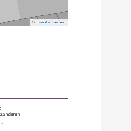
©
Informatie Vlaanderen
e
laanderen
te