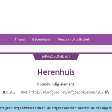
ming
Thema
Gebeurtenis
Persoon of collectief
ERFGOEDOBJECT
Herenhuis
bouwkundig
element
ID
202
URI
https://id.erfgoed.net/erfgoedobjecten/202
eeft geen erfgoedwaarde meer. De erfgoedwaarden waarom we het object 