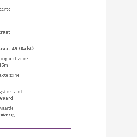
eente
traat
raat 49 (Aalst)
righeid zone
 15m
akte zone
gstoestand
ewaard
waarde
nwezig