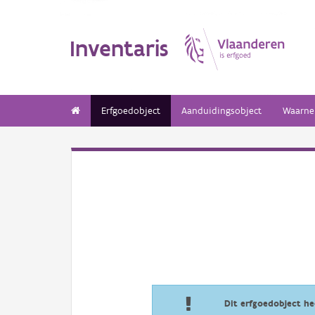
Inventaris
Erfgoedobject
Aanduidingsobject
Waarne
Dit erfgoedobject h