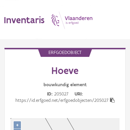
Inventaris
MENU
ERFGOEDOBJECT
Hoeve
Erfgoedobject
Aanduidingsobject
bouwkundig
element
ID
205027
URI
Waarneming
https://id.erfgoed.net/erfgoedobjecten/205027
Thema
Gebeurtenis
+