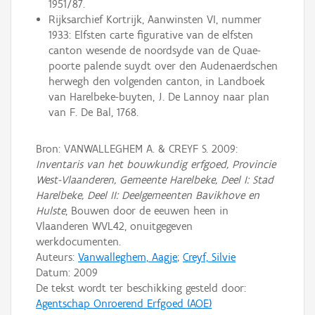
1951/87.
Rijksarchief Kortrijk, Aanwinsten VI, nummer
1933: Elfsten carte figurative van de elfsten
canton wesende de noordsyde van de Quae-
poorte palende suydt over den Audenaerdschen
herwegh den volgenden canton, in Landboek
van Harelbeke-buyten, J. De Lannoy naar plan
van F. De Bal, 1768.
Bron: VANWALLEGHEM A. & CREYF S. 2009:
Inventaris van het bouwkundig erfgoed, Provincie
West-Vlaanderen, Gemeente Harelbeke, Deel I: Stad
Harelbeke, Deel II: Deelgemeenten Bavikhove en
Hulste
, Bouwen door de eeuwen heen in
Vlaanderen WVL42, onuitgegeven
werkdocumenten.
Auteurs:
Vanwalleghem, Aagje
;
Creyf, Silvie
Datum:
2009
De tekst wordt ter beschikking gesteld door:
Agentschap Onroerend Erfgoed (AOE)