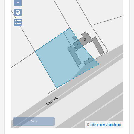
−
Persoon of collectief
Downloads
Hergebruik
Aanmelden
50 m
©
Informatie Vlaanderen