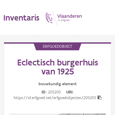
Inventaris
MENU
ERFGOEDOBJECT
Eclectisch burgerhuis
Erfgoedobject
van 1925
Aanduidingsobject
bouwkundig
element
Waarneming
ID
205205
URI
Thema
https://id.erfgoed.net/erfgoedobjecten/205205
Gebeurtenis