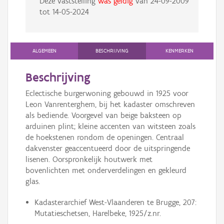
Deze vaststelling
was geldig
van
24-09-2009
tot
14-05-2024
ALGEMEEN
BESCHRIJVING
KENMERKEN
Beschrijving
Eclectische burgerwoning gebouwd in 1925 voor
Leon Vanrenterghem, bij het kadaster omschreven
als bediende. Voorgevel van beige baksteen op
arduinen plint; kleine accenten van witsteen zoals
de hoekstenen rondom de openingen. Centraal
dakvenster geaccentueerd door de uitspringende
lisenen. Oorspronkelijk houtwerk met
bovenlichten met onderverdelingen en gekleurd
glas.
Kadasterarchief West-Vlaanderen te Brugge, 207:
Mutatieschetsen, Harelbeke, 1925/z.nr.