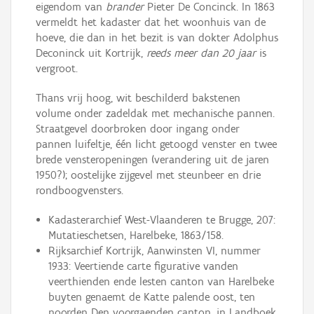
eigendom van
brander
Pieter De Concinck. In 1863
vermeldt het kadaster dat het woonhuis van de
hoeve, die dan in het bezit is van dokter Adolphus
Deconinck uit Kortrijk,
reeds meer dan 20 jaar
is
vergroot.
Thans vrij hoog, wit beschilderd bakstenen
volume onder zadeldak met mechanische pannen.
Straatgevel doorbroken door ingang onder
pannen luifeltje, één licht getoogd venster en twee
brede vensteropeningen (verandering uit de jaren
1950?); oostelijke zijgevel met steunbeer en drie
rondboogvensters.
Kadasterarchief West-Vlaanderen te Brugge, 207:
Mutatieschetsen, Harelbeke, 1863/158.
Rijksarchief Kortrijk, Aanwinsten VI, nummer
1933: Veertiende carte figurative vanden
veerthienden ende lesten canton van Harelbeke
buyten genaemt de Katte palende oost, ten
noorden Den voorgaenden canton, in Landboek