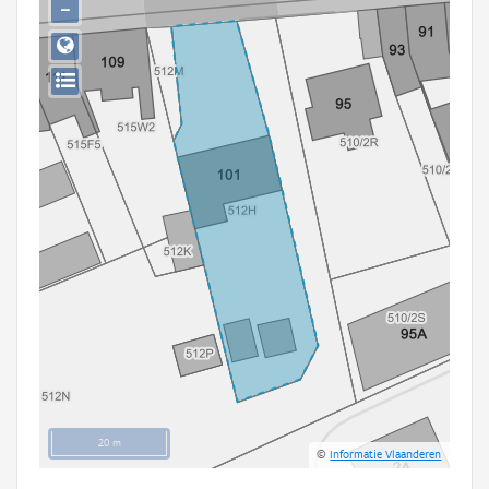
−
Persoon of collectief
Downloads
Hergebruik
Aanmelden
20 m
©
Informatie Vlaanderen