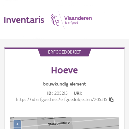
Inventaris
MENU
ERFGOEDOBJECT
Hoeve
Erfgoedobject
Aanduidingsobject
bouwkundig
element
ID
205215
URI
Waarneming
https://id.erfgoed.net/erfgoedobjecten/205215
Thema
Gebeurtenis
+