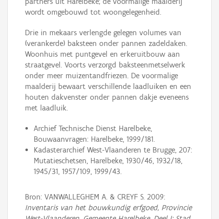
partners uit Harelbeke; de voormalige maalderij
wordt omgebouwd tot woongelegenheid.
Drie in mekaars verlengde gelegen volumes van
(verankerde) baksteen onder pannen zadeldaken.
Woonhuis met puntgevel en erkeruitbouw aan
straatgevel. Voorts verzorgd baksteenmetselwerk
onder meer muizentandfriezen. De voormalige
maalderij bewaart verschillende laadluiken en een
houten dakvenster onder pannen dakje eveneens
met laadluik.
Archief Technische Dienst Harelbeke,
Bouwaanvragen: Harelbeke, 1999/181.
Kadasterarchief West-Vlaanderen te Brugge, 207:
Mutatieschetsen, Harelbeke, 1930/46, 1932/18,
1945/31, 1957/109, 1999/43.
Bron: VANWALLEGHEM A. & CREYF S. 2009:
Inventaris van het bouwkundig erfgoed, Provincie
West-Vlaanderen, Gemeente Harelbeke, Deel I: Stad