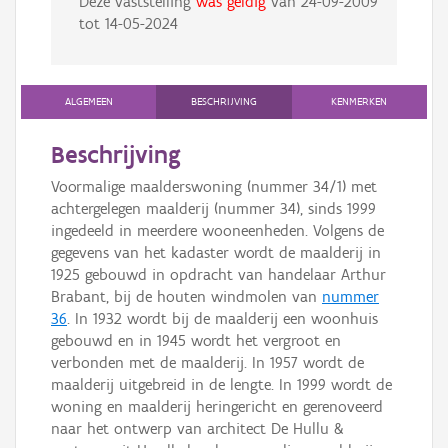
Deze vaststelling
was geldig
van
24-09-2009
tot
14-05-2024
ALGEMEEN
BESCHRIJVING
KENMERKEN
Beschrijving
Voormalige maalderswoning (nummer 34/1) met
achtergelegen maalderij (nummer 34), sinds 1999
ingedeeld in meerdere wooneenheden. Volgens de
gegevens van het kadaster wordt de maalderij in
1925 gebouwd in opdracht van handelaar Arthur
Brabant, bij de houten windmolen van
nummer
36
. In 1932 wordt bij de maalderij een woonhuis
gebouwd en in 1945 wordt het vergroot en
verbonden met de maalderij. In 1957 wordt de
maalderij uitgebreid in de lengte. In 1999 wordt de
woning en maalderij heringericht en gerenoveerd
naar het ontwerp van architect De Hullu &