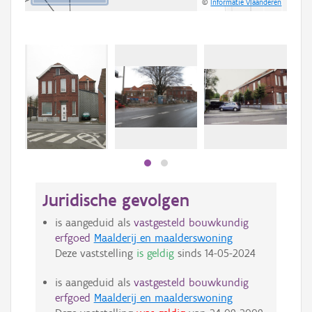
©
Informatie Vlaanderen
Beki
bee
bee
Juridische gevolgen
is aangeduid als
vastgesteld bouwkundig
erfgoed
Maalderij en maalderswoning
Deze vaststelling
is geldig
sinds
14-05-2024
is aangeduid als
vastgesteld bouwkundig
erfgoed
Maalderij en maalderswoning