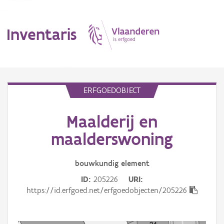
Inventaris
MENU
ERFGOEDOBJECT
Maalderij en
Erfgoedobject
maalderswoning
Aanduidingsobject
bouwkundig
element
Waarneming
ID
205226
URI
Thema
https://id.erfgoed.net/erfgoedobjecten/205226
Gebeurtenis