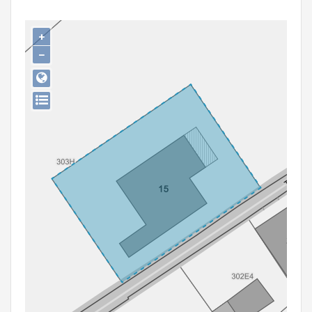
Persoon of collectief
+
Downloads
−
Hergebruik
Aanmelden