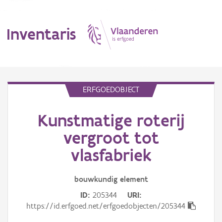
Inventaris
MENU
ERFGOEDOBJECT
Kunstmatige roterij
Erfgoedobject
vergroot tot
Aanduidingsobject
vlasfabriek
Waarneming
bouwkundig
element
Thema
ID
205344
URI
https://id.erfgoed.net/erfgoedobjecten/205344
Gebeurtenis