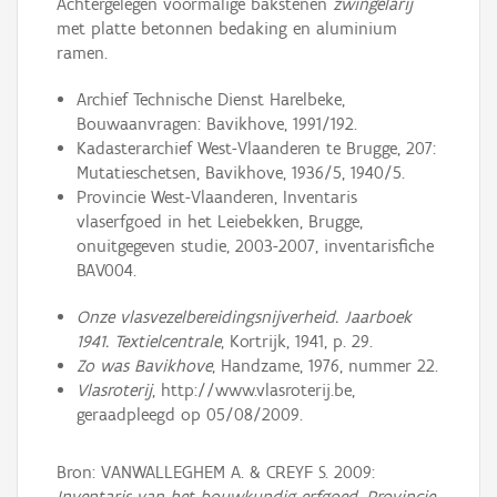
Achtergelegen voormalige bakstenen
zwingelarij
met platte betonnen bedaking en aluminium
ramen.
Archief Technische Dienst Harelbeke,
Bouwaanvragen: Bavikhove, 1991/192.
Kadasterarchief West-Vlaanderen te Brugge, 207:
Mutatieschetsen, Bavikhove, 1936/5, 1940/5.
Provincie West-Vlaanderen, Inventaris
vlaserfgoed in het Leiebekken, Brugge,
onuitgegeven studie, 2003-2007, inventarisfiche
BAV004.
Onze vlasvezelbereidingsnijverheid. Jaarboek
1941. Textielcentrale
, Kortrijk, 1941, p. 29.
Zo was Bavikhove
, Handzame, 1976, nummer 22.
Vlasroterij
, http://www.vlasroterij.be,
geraadpleegd op 05/08/2009.
Bron: VANWALLEGHEM A. & CREYF S. 2009:
Inventaris van het bouwkundig erfgoed, Provincie