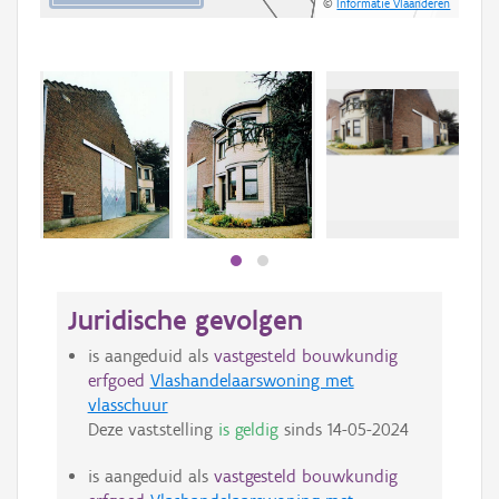
©
Informatie Vlaanderen
Beki
bee
bee
Juridische gevolgen
is aangeduid als
vastgesteld bouwkundig
erfgoed
Vlashandelaarswoning met
vlasschuur
Deze vaststelling
is geldig
sinds
14-05-2024
is aangeduid als
vastgesteld bouwkundig