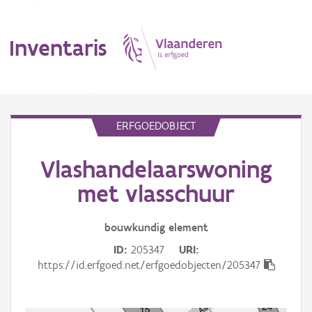
Inventaris
MENU
ERFGOEDOBJECT
Vlashandelaarswoning
Erfgoedobject
met vlasschuur
Aanduidingsobject
bouwkundig
element
Waarneming
ID
205347
URI
Thema
https://id.erfgoed.net/erfgoedobjecten/205347
Gebeurtenis