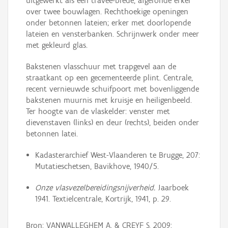
uitgewerkt als een travee-brede, afgeronde erker
over twee bouwlagen. Rechthoekige openingen
onder betonnen lateien; erker met doorlopende
lateien en vensterbanken. Schrijnwerk onder meer
met gekleurd glas.
Bakstenen vlasschuur met trapgevel aan de
straatkant op een gecementeerde plint. Centrale,
recent vernieuwde schuifpoort met bovenliggende
bakstenen muurnis met kruisje en heiligenbeeld.
Ter hoogte van de vlaskelder: venster met
dievenstaven (links) en deur (rechts), beiden onder
betonnen latei.
Kadasterarchief West-Vlaanderen te Brugge, 207:
Mutatieschetsen, Bavikhove, 1940/5.
Onze vlasvezelbereidingsnijverheid.
Jaarboek
1941. Textielcentrale, Kortrijk, 1941, p. 29.
Bron: VANWALLEGHEM A. & CREYF S. 2009: