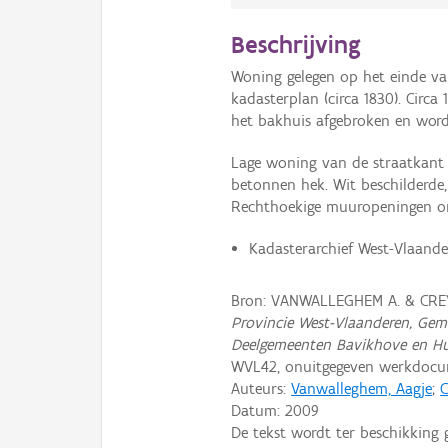
Beschrijving
Woning gelegen op het einde van
kadasterplan (circa 1830). Circ
het bakhuis afgebroken en word
Lage woning van de straatkant a
betonnen hek. Wit beschilderd
Rechthoekige muuropeningen on
Kadasterarchief West-Vlaander
Bron: VANWALLEGHEM A. & CREY
Provincie West-Vlaanderen, Gemee
Deelgemeenten Bavikhove en Hu
WVL42, onuitgegeven werkdocu
Auteurs:
Vanwalleghem, Aagje
;
C
Datum:
2009
De tekst wordt ter beschikking 