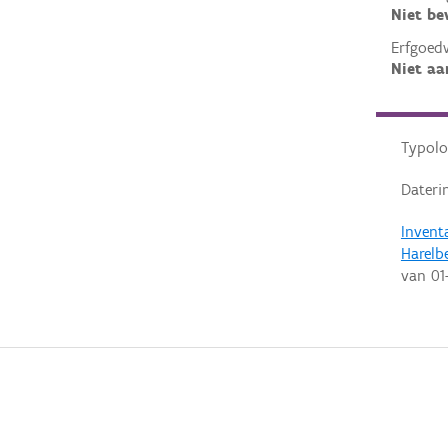
Niet b
Erfgoed
Niet aa
Typolo
Dateri
Invent
Harelb
van
01