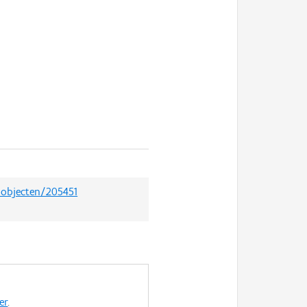
edobjecten/205451
er
.