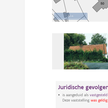
50 m
Juridische gevolge
is aangeduid als
vastgestel
Deze vaststelling
was geldig