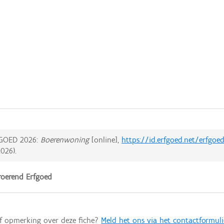
GOED 2026:
Boerenwoning
[online],
https://id.erfgoed.net/erfgo
2026
).
oerend Erfgoed
of opmerking over deze fiche?
Meld het ons via het contactformuli