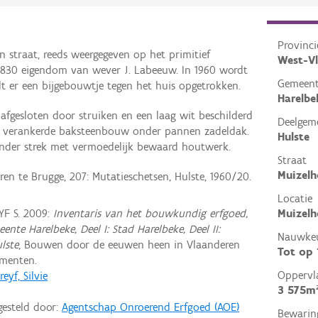
Provinci
 straat, reeds weergegeven op het primitief
West-V
a 1830 eigendom van wever J. Labeeuw. In 1960 wordt
Gemeen
t er een bijgebouwtje tegen het huis opgetrokken.
Harelbe
fgesloten door struiken en een laag wit beschilderd
Deelgem
e, verankerde baksteenbouw onder pannen zadeldak.
Hulste
der strek met vermoedelijk bewaard houtwerk.
Straat
Muizelh
en te Brugge, 207: Mutatieschetsen, Hulste, 1960/20.
Locatie
F S. 2009:
Inventaris van het bouwkundig erfgoed,
Muizelh
nte Harelbeke, Deel I: Stad Harelbeke, Deel II:
Nauwkeu
lste
, Bouwen door de eeuwen heen in Vlaanderen
Tot op
menten.
Oppervl
reyf, Silvie
3 575m
gesteld door:
Agentschap Onroerend Erfgoed (AOE)
Bewarin