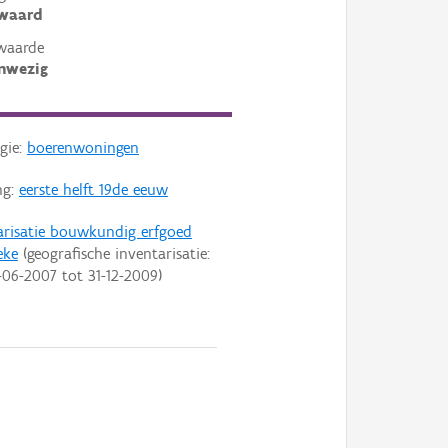
ewaard
waarde
nwezig
gie:
boerenwoningen
ng:
eerste helft 19de eeuw
arisatie bouwkundig erfgoed
eke
(geografische inventarisatie:
-06-2007
tot
31-12-2009
)