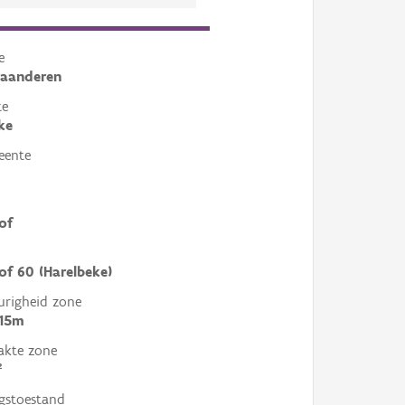
e
laanderen
te
ke
eente
of
of 60 (Harelbeke)
righeid zone
 15m
akte zone
²
gstoestand