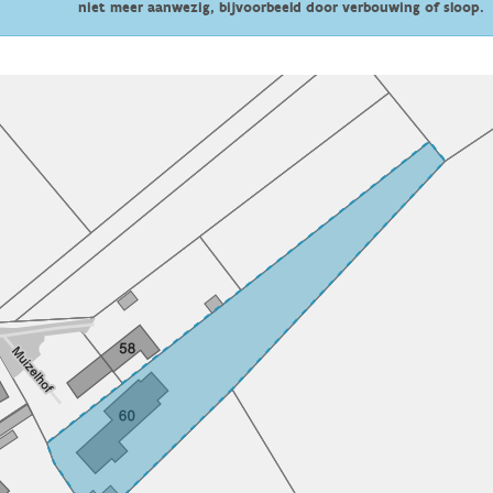
niet meer aanwezig, bijvoorbeeld door verbouwing of sloop.