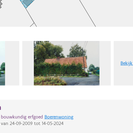
Bekijk
n
d bouwkundig erfgoed
Boerenwoning
van
24-09-2009
tot
14-05-2024