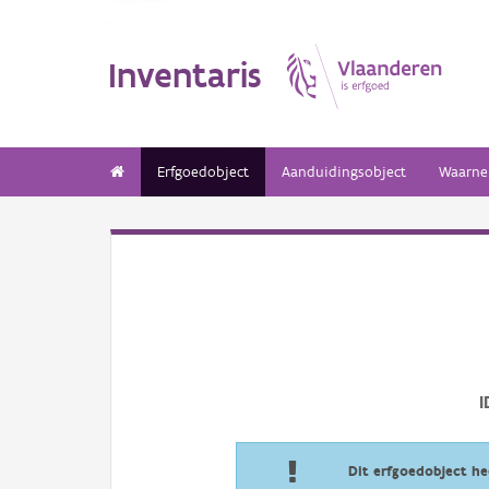
Inventaris
Erfgoedobject
Aanduidingsobject
Waarne
I
Dit erfgoedobject h