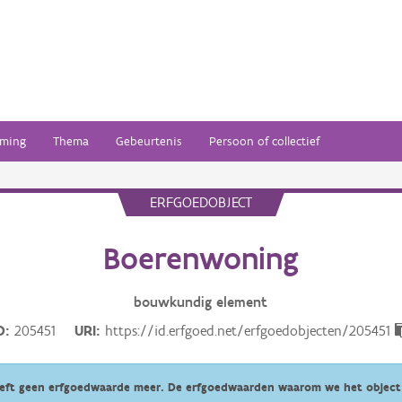
ming
Thema
Gebeurtenis
Persoon of collectief
ERFGOEDOBJECT
Boerenwoning
bouwkundig
element
D
205451
URI
https://id.erfgoed.net/erfgoedobjecten/205451
eeft geen erfgoedwaarde meer. De erfgoedwaarden waarom we het object 