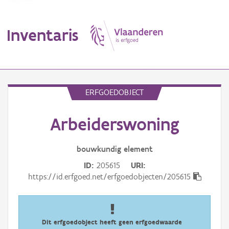
Inventaris
MENU
ERFGOEDOBJECT
Arbeiderswoning
Erfgoedobject
Aanduidingsobject
bouwkundig
element
ID
205615
URI
Waarneming
https://id.erfgoed.net/erfgoedobjecten/205615
Thema
Gebeurtenis
Dit erfgoedobject heeft geen erfgoedwaarde