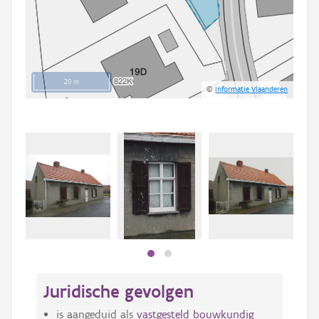
20 m
©
Informatie Vlaanderen
Beki
bee
bee
Juridische gevolgen
is aangeduid als
vastgesteld bouwkundig