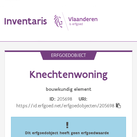
Inventaris
MENU
ERFGOEDOBJECT
Knechtenwoning
Erfgoedobject
Aanduidingsobject
bouwkundig
element
ID
205698
URI
Waarneming
https://id.erfgoed.net/erfgoedobjecten/205698
Thema
Gebeurtenis
Dit erfgoedobject heeft geen erfgoedwaarde