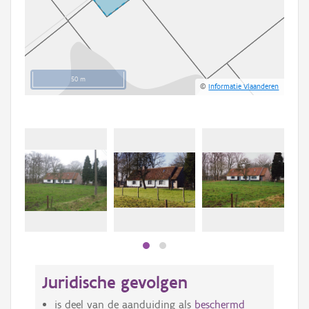
50 m
©
Informatie Vlaanderen
Beki
bee
bee
Juridische gevolgen
is deel van de aanduiding als
beschermd