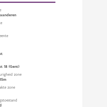
e
laanderen
te
eente
st
st 18 (Gent)
righeid zone
 15m
akte zone
gstoestand
d