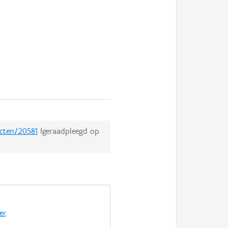
ecten/20581
(geraadpleegd op
er
.