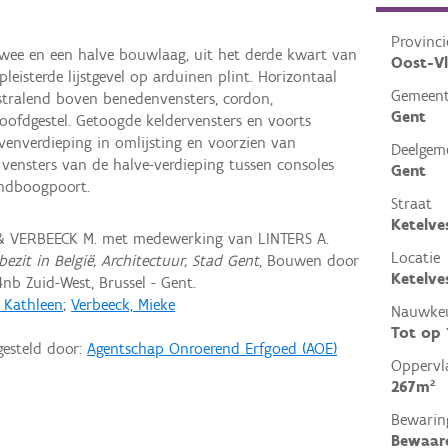
Provinci
 twee en een halve bouwlaag, uit het derde kwart van
Oost-V
eisterde lijstgevel op arduinen plint. Horizontaal
Gemeen
stralend boven benedenvensters, cordon,
Gent
oofdgestel. Getoogde keldervensters en voorts
venverdieping in omlijsting en voorzien van
Deelgem
e vensters van de halve-verdieping tussen consoles
Gent
ondboogpoort.
Straat
Ketelve
 & VERBEECK M. met medewerking van LINTERS A.
Locatie
ezit in België, Architectuur, Stad Gent
, Bouwen door
Ketelve
nb Zuid-West, Brussel - Gent.
, Kathleen
;
Verbeeck, Mieke
Nauwkeu
Tot op
gesteld door:
Agentschap Onroerend Erfgoed (AOE)
Oppervl
267m²
Bewarin
Bewaar