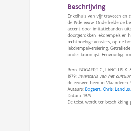
Beschrijving
Enkelhuis van vijf traveeën en
de 19de eeuw. Onderkelderde bepl
accent door imitatiebanden uit
doorgetrokken lekdrempels en h
rechthoekige vensters, op de bo
lekdrempelversiering. Getralied
onder kroonlijst. Eenvoudige r
Bron: BOGAERT C., LANCLUS K.
1979:
Inventaris van het cultuurb
de eeuwen heen in Vlaanderen 4
Auteurs:
Bogaert, Chris
;
Lanclus
Datum:
1979
De tekst wordt ter beschikking 