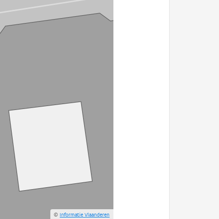
©
Informatie Vlaanderen