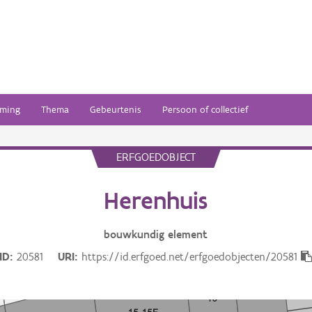
ming
Thema
Gebeurtenis
Persoon of collectief
ERFGOEDOBJECT
Herenhuis
bouwkundig
element
ID
20581
URI
https://id.erfgoed.net/erfgoedobjecten/20581