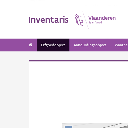
Inventaris
Erfgoedobject
Aanduidingsobject
Waarne