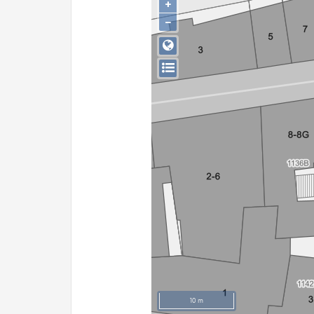
+
−
10 m