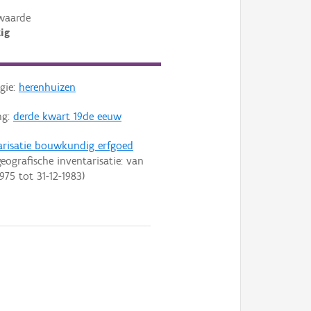
waarde
ig
gie:
herenhuizen
ng:
derde kwart 19de eeuw
arisatie bouwkundig erfgoed
eografische inventarisatie: van
1975
tot
31-12-1983
)