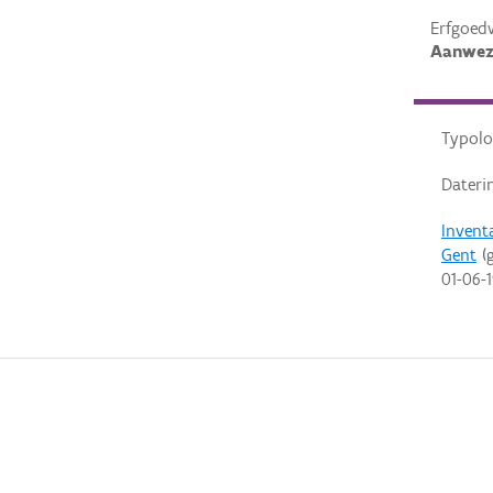
Erfgoed
Aanwez
Typolo
Dateri
Invent
Gent
(g
01-06-