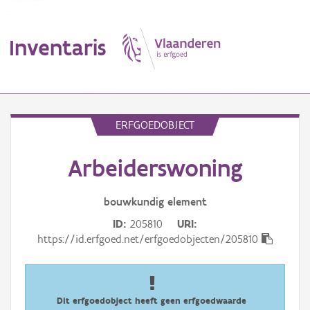
Inventaris
MENU
ERFGOEDOBJECT
Arbeiderswoning
Erfgoedobject
Aanduidingsobject
bouwkundig
element
ID
205810
URI
Waarneming
https://id.erfgoed.net/erfgoedobjecten/205810
Thema
Gebeurtenis
Dit erfgoedobject heeft geen erfgoedwaarde