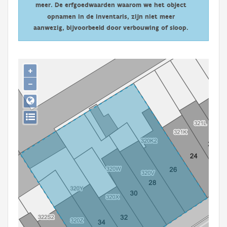
meer. De erfgoedwaarden waarom we het object
Persoon of collectief
opnamen in de inventaris, zijn niet meer
Downloads
aanwezig, bijvoorbeeld door verbouwing of sloop.
Hergebruik
+
Aanmelden
−