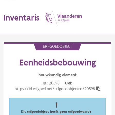
Inventaris
MENU
ERFGOEDOBJECT
Eenheidsbebouwing
Erfgoedobject
Aanduidingsobject
bouwkundig
element
ID
20598
URI
Waarneming
https://id.erfgoed.net/erfgoedobjecten/20598
Thema
Gebeurtenis
Dit erfgoedobject heeft geen erfgoedwaarde