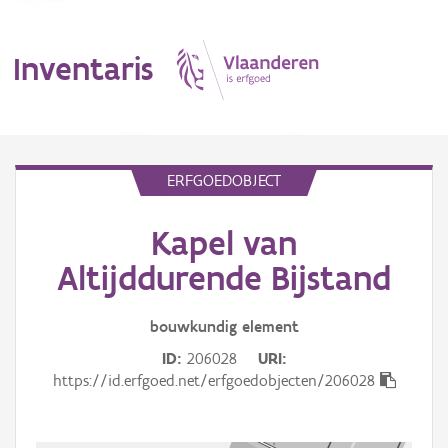
Inventaris
MENU
ERFGOEDOBJECT
Kapel van
Erfgoedobject
Altijddurende Bijstand
Aanduidingsobject
bouwkundig
element
Waarneming
ID
206028
URI
Thema
https://id.erfgoed.net/erfgoedobjecten/206028
Gebeurtenis