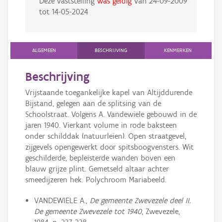
Deze vaststelling
was geldig
van
24-09-2009
tot
14-05-2024
ALGEMEEN
BESCHRIJVING
KENMERKEN
Beschrijving
Vrijstaande toegankelijke kapel van Altijddurende
Bijstand, gelegen aan de splitsing van de
Schoolstraat. Volgens A. Vandewiele gebouwd in de
jaren 1940. Vierkant volume in rode baksteen
onder schilddak (natuurleien). Open straatgevel,
zijgevels opengewerkt door spitsboogvensters. Wit
geschilderde, bepleisterde wanden boven een
blauw grijze plint. Gemetseld altaar achter
smeedijzeren hek. Polychroom Mariabeeld.
VANDEWIELE A.,
De gemeente Zwevezele deel II.
De gemeente Zwevezele tot 1940
, Zwevezele,