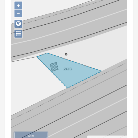
Persoon of collectief
+
−
Downloads
Hergebruik
Aanmelden
10 m