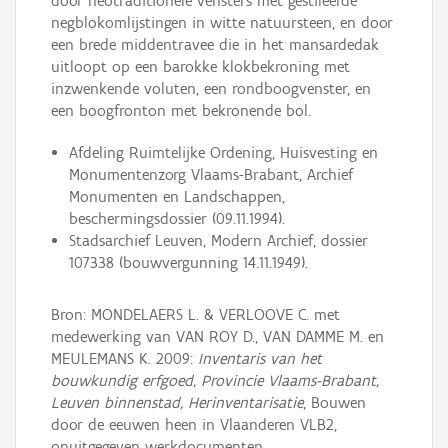
door neotraditionele vensters met gestileerde
negblokomlijstingen in witte natuursteen, en door
een brede middentravee die in het mansardedak
uitloopt op een barokke klokbekroning met
inzwenkende voluten, een rondboogvenster, en
een boogfronton met bekronende bol.
Afdeling Ruimtelijke Ordening, Huisvesting en
Monumentenzorg Vlaams-Brabant, Archief
Monumenten en Landschappen,
beschermingsdossier (09.11.1994).
Stadsarchief Leuven, Modern Archief, dossier
107338 (bouwvergunning 14.11.1949).
Bron: MONDELAERS L. & VERLOOVE C. met
medewerking van VAN ROY D., VAN DAMME M. en
MEULEMANS K. 2009:
Inventaris van het
bouwkundig erfgoed, Provincie Vlaams-Brabant,
Leuven binnenstad, Herinventarisatie
, Bouwen
door de eeuwen heen in Vlaanderen VLB2,
onuitgegeven werkdocumenten.