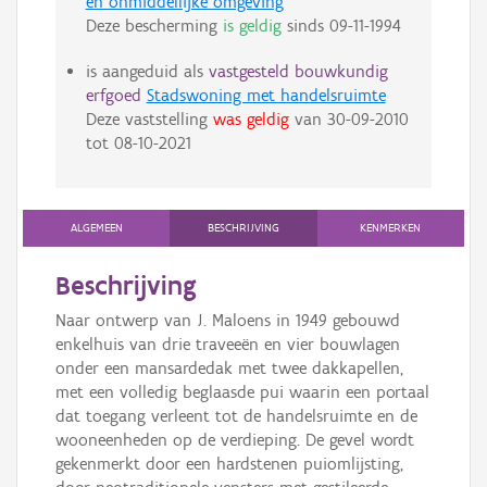
en onmiddellijke omgeving
Deze bescherming
is geldig
sinds
09-11-1994
is aangeduid als
vastgesteld bouwkundig
erfgoed
Stadswoning met handelsruimte
Deze vaststelling
was geldig
van
30-09-2010
tot
08-10-2021
ALGEMEEN
BESCHRIJVING
KENMERKEN
Beschrijving
Naar ontwerp van J. Maloens in 1949 gebouwd
enkelhuis van drie traveeën en vier bouwlagen
onder een mansardedak met twee dakkapellen,
met een volledig beglaasde pui waarin een portaal
dat toegang verleent tot de handelsruimte en de
wooneenheden op de verdieping. De gevel wordt
gekenmerkt door een hardstenen puiomlijsting,