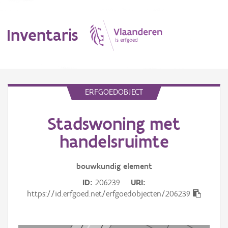
Inventaris
MENU
ERFGOEDOBJECT
Stadswoning met
Erfgoedobject
handelsruimte
Aanduidingsobject
bouwkundig
element
Waarneming
ID
206239
URI
Thema
https://id.erfgoed.net/erfgoedobjecten/206239
Gebeurtenis