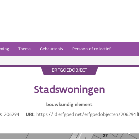
ming
Thema
Gebeurtenis
Persoon of collectief
ERFGOEDOBJECT
Stadswoningen
bouwkundig
element
D
206294
URI
https://id.erfgoed.net/erfgoedobjecten/206294