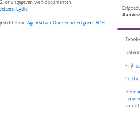
2, onuitgegeven werkdocumenten.
Erfgoed
elaers, Lydie
Aanwez
gesteld door:
Agentschap Onroerend Erfgoed (AOE)
Typolo
Dateri
Stijl:
ne
Cortho
Herinv
Leuve
van
01