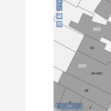
+
−
10 m