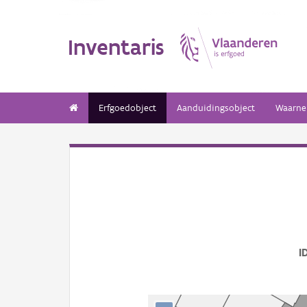
Inventaris
Erfgoedobject
Aanduidingsobject
Waarne
I