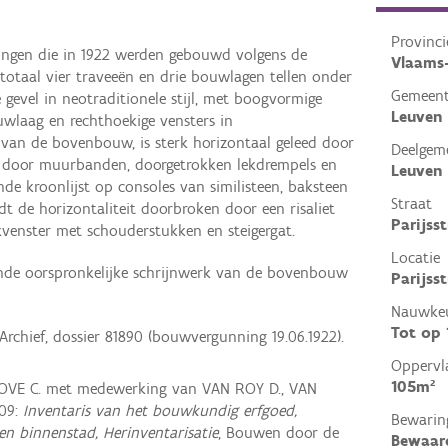
Provinci
ningen die in 1922 werden gebouwd volgens de
Vlaams
totaal vier traveeën en drie bouwlagen tellen onder
Gemeen
gevel in neotraditionele stijl, met boogvormige
Leuven
wlaag en rechthoekige vensters in
 van de bovenbouw, is sterk horizontaal geleed door
Deelgem
, door muurbanden, doorgetrokken lekdrempels en
Leuven
nde kroonlijst op consoles van similisteen, baksteen
Straat
dt de horizontaliteit doorbroken door een risaliet
Parijss
kvenster met schouderstukken en steigergat.
Locatie
ende oorspronkelijke schrijnwerk van de bovenbouw
Parijss
Nauwkeu
Tot op
Archief, dossier 81890 (bouwvergunning 19.06.1922).
Oppervl
105m²
VE C. met medewerking van VAN ROY D., VAN
09:
Inventaris van het bouwkundig erfgoed,
Bewarin
en binnenstad, Herinventarisatie
, Bouwen door de
Bewaar