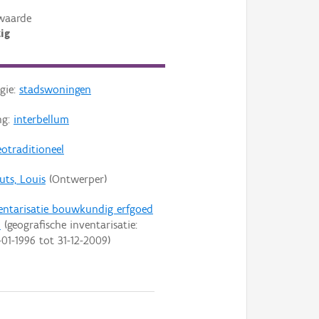
waarde
ig
gie:
stadswoningen
ng:
interbellum
otraditioneel
uts, Louis
(Ontwerper)
entarisatie bouwkundig erfgoed
n
(geografische inventarisatie:
-01-1996
tot
31-12-2009
)