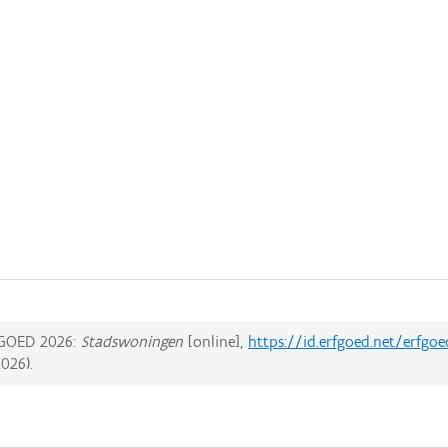
GOED 2026:
Stadswoningen
[online],
https://id.erfgoed.net/erfgo
2026
).