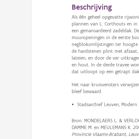
Beschrijving
Als één geheel opgevatte rijwo
plannen van L. Corthouts en in 
een gemansardeerd zadeldak. De 
muuropeningen in de eerste bou
negblokomlijstingen ter hoogte
de hardstenen plint met afzaat
lateien, en door de ver uitkrage
en hout. In de derde travee wor
dat uitloopt op een getrapt da
Het naar kruisvensters verwijz
bleef bewaard.
Stadsarchief Leuven, Modern 
Bron: MONDELAERS L. & VERLOO
DAMME M. en MEULEMANS K. 20
Provincie Vlaams-Brabant, Leuv