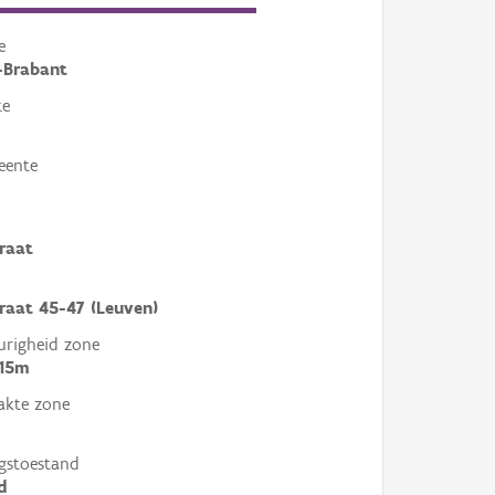
e
-Brabant
te
eente
traat
traat 45-47 (Leuven)
righeid zone
 15m
akte zone
gstoestand
d