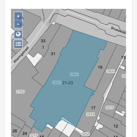
Persoon of collectief
+
Downloads
−
Hergebruik
Aanmelden