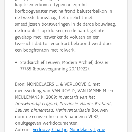
kapitelen erboven. Typerend zijn het
korfboogvenster met halfrond balusterbalkon in
de tweede bouwlaag, het drielicht met
smeedijzeren borstweringen in de derde bouwlaag,
de kroonlijst op klossen, en de barok-getinte
geveltop met inzwenkende voluten en een
tweelicht dat tot voor kort bekroond werd door
een boogfronton met rolwerk.
Stadsarchief Leuven, Modern Archief, dossier
77785 (bouwvergunning 20.11.1922).
Bron: MONDELAERS L. & VERLOOVE C. met
medewerking van VAN ROY D., VAN DAMME M. en
MEULEMANS K. 2009:
Inventaris van het
bouwkundig erfgoed, Provincie Vlaams-Brabant,
Leuven binnenstad, Herinventarisatie
, Bouwen
door de eeuwen heen in Vlaanderen VLB2,
onuitgegeven werkdocumenten.
Auteurs:
Verloove, Claartje
;
Mondelaers, Lydie