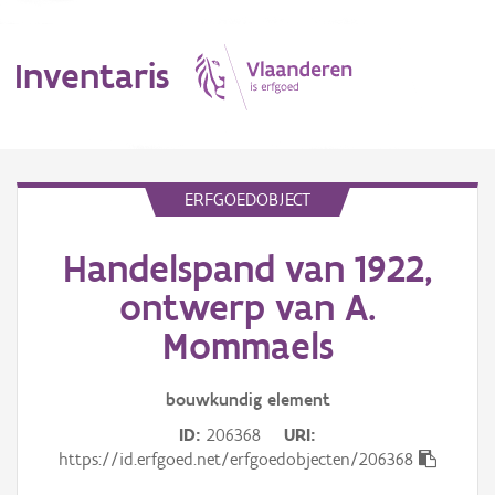
Inventaris
MENU
ERFGOEDOBJECT
Handelspand van 1922,
Erfgoedobject
ontwerp van A.
Aanduidingsobject
Mommaels
Waarneming
bouwkundig
element
Thema
ID
206368
URI
https://id.erfgoed.net/erfgoedobjecten/206368
Gebeurtenis