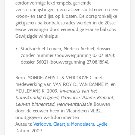
cordonvormige lekdrempels, geriemde
vensteromlijstingen, decoratieve sluitstenen en een
kroon- en tandlijst op klossen. De oorspronkelijke
gietijzeren balkonbalustrades werden in de 20ste
eeuw vervangen door eenvoudige Franse balkons.
Gewijzigde winkelpui.
Stadsarchief Leuven, Modern Archief, dossier
zonder nummer (bouwvergunning 02.07.1876);
dossier 56021 (bouwvergunning 27.08.1894).
Bron: MONDELAERS L. & VERLOOVE C. met
medewerking van VAN ROY D., VAN DAMME M. en
MEULEMANS K. 2009:
Inventaris van het
bouwkundig erfgoed, Provincie Vlaams-Brabant,
Leuven binnenstad, Herinventarisatie
, Bouwen
door de eeuwen heen in Vlaanderen VLB2,
onuitgegeven werkdocumenten.
Auteurs:
Verloove, Claartje
;
Mondelaers, Lydie
Datum:
2009