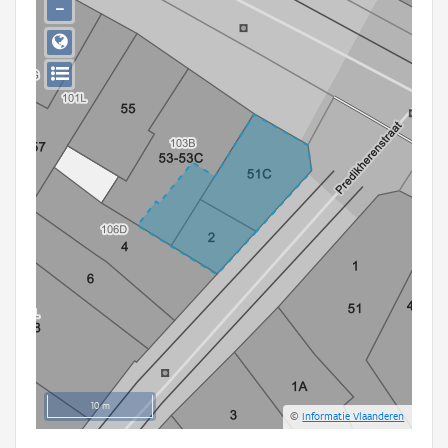
−
Persoon of collectief
Downloads
Hergebruik
Aanmelden
10 m
©
Informatie Vlaanderen