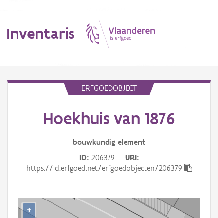
Inventaris
MENU
ERFGOEDOBJECT
Hoekhuis van 1876
Erfgoedobject
Aanduidingsobject
bouwkundig
element
ID
206379
URI
Waarneming
https://id.erfgoed.net/erfgoedobjecten/206379
Thema
Gebeurtenis
+