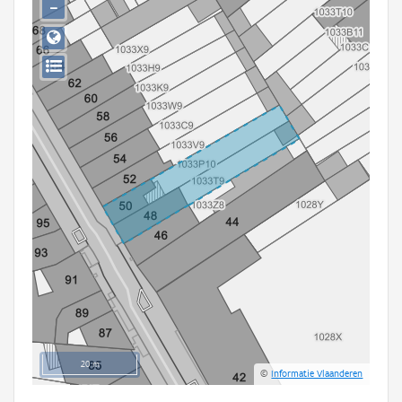
−
Persoon of collectief
Downloads
Hergebruik
Aanmelden
20 m
©
Informatie Vlaanderen