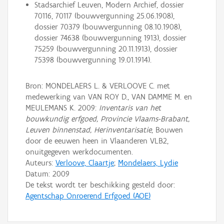
Stadsarchief Leuven, Modern Archief, dossier
70116, 70117 (bouwvergunning 25.06.1908),
dossier 70379 (bouwvergunning 08.10.1908),
dossier 74638 (bouwvergunning 1913), dossier
75259 (bouwvergunning 20.11.1913), dossier
75398 (bouwvergunning 19.01.1914).
Bron: MONDELAERS L. & VERLOOVE C. met
medewerking van VAN ROY D., VAN DAMME M. en
MEULEMANS K. 2009:
Inventaris van het
bouwkundig erfgoed, Provincie Vlaams-Brabant,
Leuven binnenstad, Herinventarisatie
, Bouwen
door de eeuwen heen in Vlaanderen VLB2,
onuitgegeven werkdocumenten.
Auteurs:
Verloove, Claartje
;
Mondelaers, Lydie
Datum:
2009
De tekst wordt ter beschikking gesteld door:
Agentschap Onroerend Erfgoed (AOE)