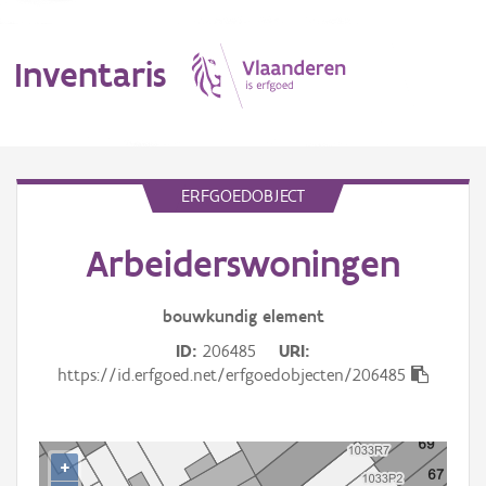
Inventaris
MENU
ERFGOEDOBJECT
Arbeiderswoningen
Erfgoedobject
Aanduidingsobject
bouwkundig
element
ID
206485
URI
Waarneming
https://id.erfgoed.net/erfgoedobjecten/206485
Thema
Gebeurtenis
+