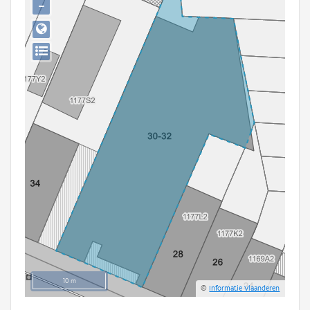
−
Persoon of collectief
Downloads
Hergebruik
Aanmelden
10 m
©
Informatie Vlaanderen