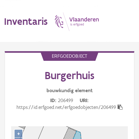
Inventaris
MENU
ERFGOEDOBJECT
Burgerhuis
Erfgoedobject
Aanduidingsobject
bouwkundig
element
ID
206499
URI
Waarneming
https://id.erfgoed.net/erfgoedobjecten/206499
Thema
Gebeurtenis
+