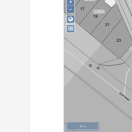
+
−
10 m