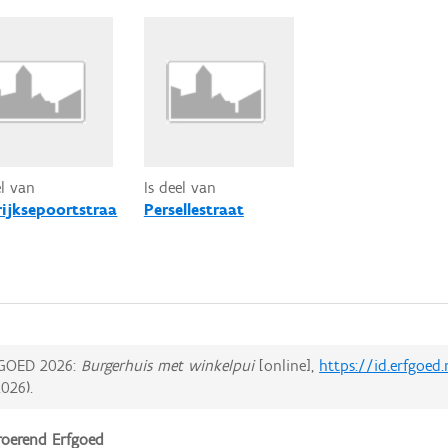
el van
Is deel van
rijksepoortstraa
Persellestraat
GOED 2026:
Burgerhuis met winkelpui
[online],
https://id.erfgoed
2026
).
oerend Erfgoed