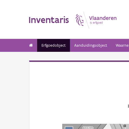
Inventaris
Erfgoedobject
Aanduidingsobject
Waarne