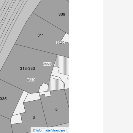
©
Informatie Vlaanderen