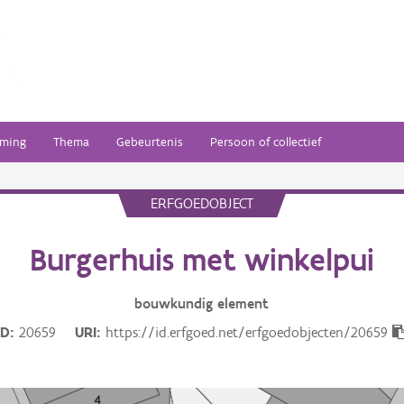
ming
Thema
Gebeurtenis
Persoon of collectief
ERFGOEDOBJECT
Burgerhuis met winkelpui
bouwkundig
element
ID
20659
URI
https://id.erfgoed.net/erfgoedobjecten/20659