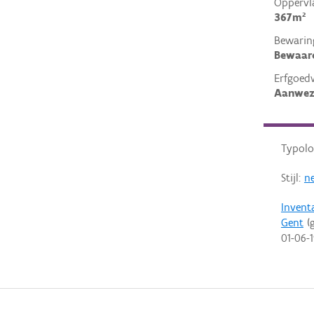
Oppervl
367m²
Bewarin
Bewaar
Erfgoed
Aanwez
Typolo
Stijl:
ne
Invent
Gent
(g
01-06-