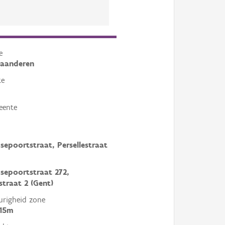
e
laanderen
te
eente
ksepoortstraat, Persellestraat
ksepoortstraat 272,
straat 2 (Gent)
righeid zone
 15m