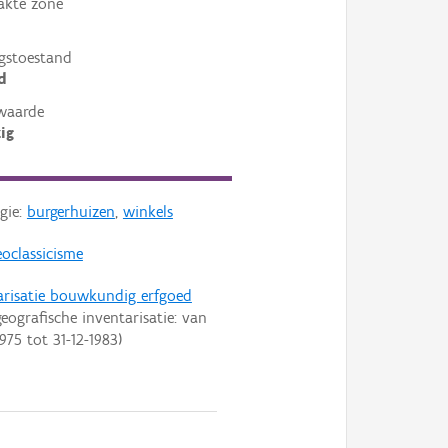
akte zone
gstoestand
d
waarde
ig
gie:
burgerhuizen
,
winkels
oclassicisme
arisatie bouwkundig erfgoed
eografische inventarisatie: van
1975
tot
31-12-1983
)