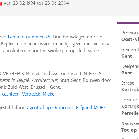
g
van
23-02-1994
tot
23-06-2004
Provinci
 de
IJzerlaan nummer 25
. Drie bouwlagen en drie
Oost-V
Bepleisterde neoclassicistische lijstgevel met verticaal
Gemeen
n aansluitende houten winkelpui op de begane
Gent
Deelgem
Gent
 & VERBEECK M. met medewerking van LINTERS A.
ezit in België, Architectuur, Stad Gent
, Bouwen door
Straat
nb Zuid-West, Brussel - Gent.
Kortrij
, Kathleen
;
Verbeeck, Mieke
Locatie
Kortrij
gesteld door:
Agentschap Onroerend Erfgoed (AOE)
Perselle
Nauwkeu
Tot op