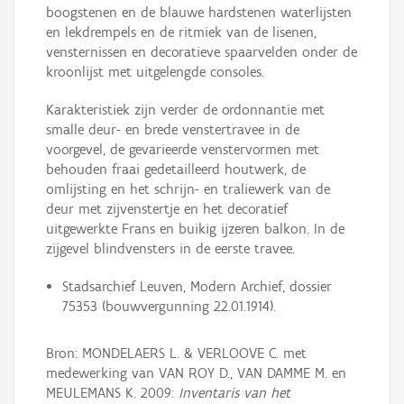
boogstenen en de blauwe hard­ste­nen wa­ter­lijs­ten
en ­lek­drem­pels en de ritmiek van de lisenen,
vensternissen en decoratieve spaarvelden onder de
kroonlijst met uitgelengde consoles.
Karakteristiek zijn verder de ordonnantie met
smal­le deur- en brede ven­ster­travee in de
voorgevel, de ge­va­rieerde ven­stervor­men met
behouden fraai gedetailleerd houtwerk, de
omlijsting en het schrijn- en traliewerk van de
deur met zijvenstertje en het decoratief
uitgewerkte Frans en buikig ijzeren balkon. In de
zijgevel blindvensters in de eerste travee.
Stadsarchief Leuven, Modern Archief, dossier
75353 (bouwvergunning 22.01.1914).
Bron: MONDELAERS L. & VERLOOVE C. met
medewerking van VAN ROY D., VAN DAMME M. en
MEULEMANS K. 2009:
Inventaris van het