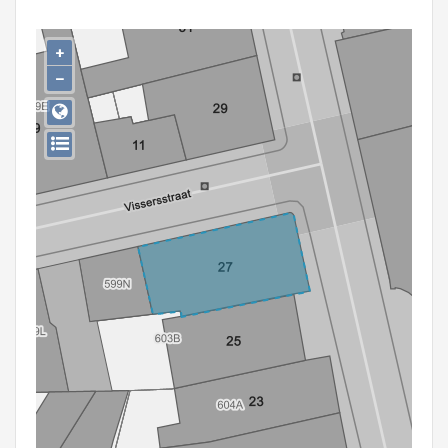
Persoon of collectief
+
Downloads
−
Hergebruik
Aanmelden