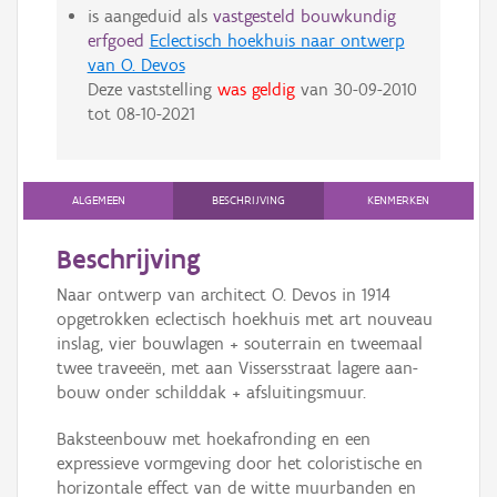
is aangeduid als
vastgesteld bouwkundig
erfgoed
Eclectisch hoekhuis naar ontwerp
van O. Devos
Deze vaststelling
was geldig
van
30-09-2010
tot
08-10-2021
ALGEMEEN
BESCHRIJVING
KENMERKEN
Beschrijving
Naar ontwerp van architect O. Devos in 1914
opgetrokken eclectisch hoekhuis met art nouveau
inslag, vier bouwlagen + souterrain en tweemaal
twee traveeën, met aan Vissersstraat la­gere aan­
bouw onder schild­dak + afsluitingsmuur.
Baksteenbouw met hoekafronding en een
expressieve vormgeving door het coloristische en
horizontale effect van de witte muur­ban­den en