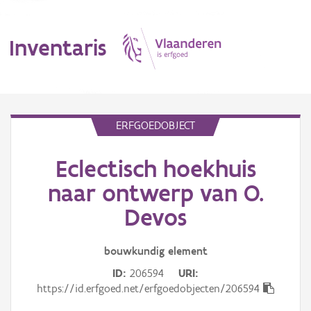
Inventaris
MENU
ERFGOEDOBJECT
Eclectisch hoekhuis
Erfgoedobject
naar ontwerp van O.
Aanduidingsobject
Devos
Waarneming
bouwkundig
element
Thema
ID
206594
URI
https://id.erfgoed.net/erfgoedobjecten/206594
Gebeurtenis