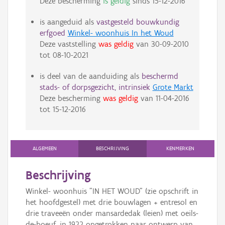
Deze bescherming
is geldig
sinds
15-12-2016
is aangeduid als
vastgesteld bouwkundig
erfgoed
Winkel- woonhuis In het Woud
Deze vaststelling
was geldig
van
30-09-2010
tot
08-10-2021
is deel van de aanduiding als
beschermd
stads- of dorpsgezicht, intrinsiek
Grote Markt
Deze bescherming
was geldig
van
11-04-2016
tot
15-12-2016
ALGEMEEN
BESCHRIJVING
KENMERKEN
Beschrijving
Winkel- woonhuis "IN HET WOUD" (zie opschrift in
het hoofdgestel) met drie bouwlagen + entresol en
drie traveeën onder mansardedak (leien) met oeils-
de-boeuf, in 1922 opgetrokken naar ontwerp van