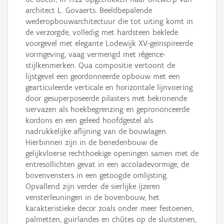
architect L. Govaerts. Beeldbepalende
wederopbouwarchitectuur die tot uiting komt in
de verzorgde, volledig met hardsteen beklede
voorgevel met elegante Lodewijk XV-geïnspireerde
vormgeving, vaag vermengd met régence-
stijlkenmerken. Qua compositie vertoont de
lijstgevel een geordonneerde opbouw met een
gearticuleerde verticale en horizontale lijnvoering
door gesuperposeerde pilasters met bekronende
siervazen als hoekbegrenzing en geprononceerde
kordons en een geleed hoofdgestel als
nadrukkelijke aflijning van de bouwlagen.
Hierbinnen zijn in de benedenbouw de
gelijkvloerse rechthoekige openingen samen met de
entresollichten gevat in een accoladevormige, de
bovenvensters in een getoogde omlijsting.
Opvallend zijn verder de sierlijke ijzeren
vensterleuningen in de bovenbouw, het
karakteristieke decor zoals onder meer festoenen,
palmetten, guirlandes en chûtes op de sluitstenen,