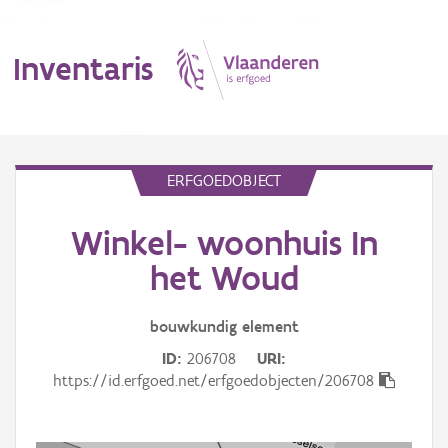
Inventaris
MENU
ERFGOEDOBJECT
Winkel- woonhuis In
Erfgoedobject
het Woud
Aanduidingsobject
bouwkundig
element
Waarneming
ID
206708
URI
Thema
https://id.erfgoed.net/erfgoedobjecten/206708
Gebeurtenis