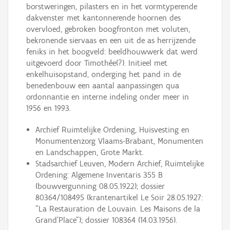
borstweringen, pilasters en in het vormtyperende
dakvenster met kantonnerende hoornen des
overvloed, gebroken boogfronton met voluten,
bekronende siervaas en een uit de as herrijzende
feniks in het boogveld: beeldhouwwerk dat werd
uitgevoerd door Timothée(?). Initieel met
enkelhuisopstand, onderging het pand in de
benedenbouw een aantal aanpassingen qua
ordonnantie en interne indeling onder meer in
1956 en 1993.
Archief Ruimtelijke Ordening, Huisvesting en
Monumentenzorg Vlaams-Brabant, Monumenten
en Landschappen, Grote Markt.
Stadsarchief Leuven, Modern Archief, Ruimtelijke
Ordening: Algemene Inventaris 355 B
(bouwvergunning 08.05.1922); dossier
80364/108495 (krantenartikel Le Soir 28.05.1927:
"La Restauration de Louvain. Les Maisons de la
Grand’Place"); dossier 108364 (14.03.1956).