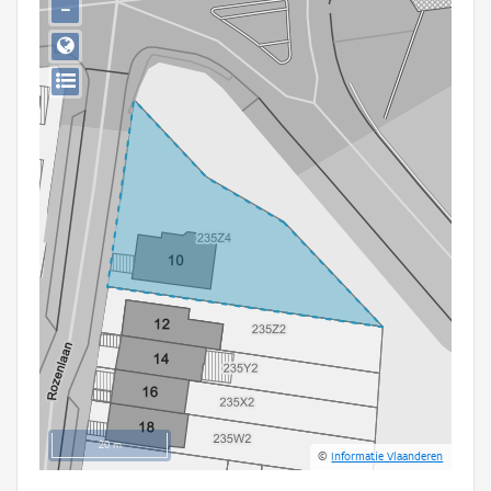
−
Persoon of collectief
Downloads
Hergebruik
Aanmelden
20 m
©
Informatie Vlaanderen