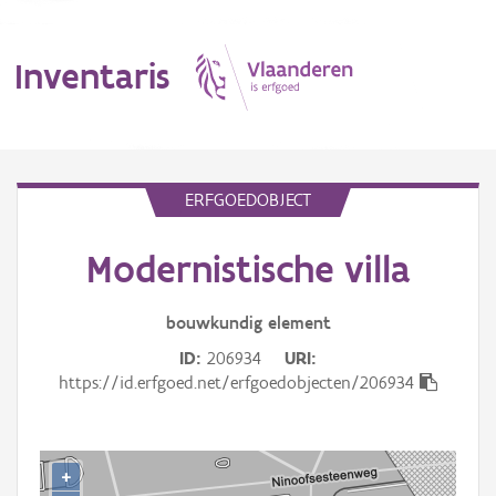
Inventaris
MENU
ERFGOEDOBJECT
Modernistische villa
Erfgoedobject
Aanduidingsobject
bouwkundig
element
ID
206934
URI
Waarneming
https://id.erfgoed.net/erfgoedobjecten/206934
Thema
Gebeurtenis
+