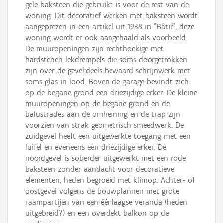
gele baksteen die gebruikt is voor de rest van de
woning. Dit decoratief werken met baksteen wordt
aangeprezen in een artikel uit 1938 in "Bâtir", deze
woning wordt er ook aangehaald als voorbeeld.
De muuropeningen zijn rechthoekige met
hardstenen lekdrempels die soms doorgetrokken
zijn over de gevel;deels bewaard schrijnwerk met
soms glas in lood. Boven de garage bevindt zich
op de begane grond een driezijdige erker. De kleine
muuropeningen op de begane grond en de
balustrades aan de omheining en de trap zijn
voorzien van strak geometrisch smeedwerk. De
zuidgevel heeft een uitgewerkte toegang met een
luifel en eveneens een driezijdige erker. De
noordgevel is soberder uitgewerkt met een rode
baksteen zonder aandacht voor decoratieve
elementen, heden begroeid met klimop. Achter- of
oostgevel volgens de bouwplannen met grote
raampartijen van een éénlaagse veranda (heden
uitgebreid?) en een overdekt balkon op de