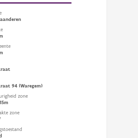
e
laanderen
te
em
eente
em
traat
traat 94 (Waregem)
righeid zone
 15m
akte zone
²
gstoestand
d