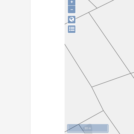
+
−
50 m