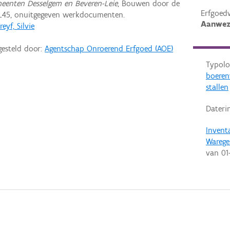
gemeenten Desselgem en Beveren-Leie
, Bouwen door de
Erfgoed
L45, onuitgegeven werkdocumenten.
Aanwez
reyf, Silvie
gesteld door:
Agentschap Onroerend Erfgoed (AOE)
Typolo
boere
stallen
Dateri
Invent
Wareg
van
01