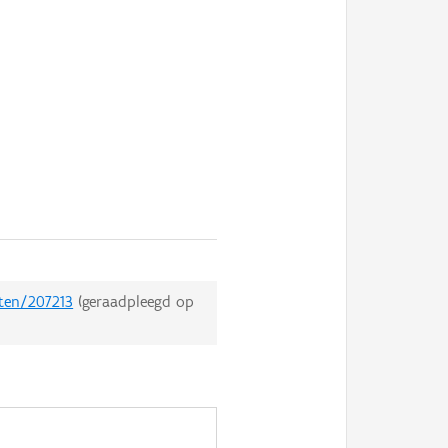
cten/207213
(geraadpleegd op