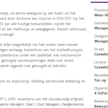
Provinci
vetje, zie eerste weergave op een kaart uit het
West-V
end door Anthone Van Outrive in 1753-1757. Op het
Gemeen
5) zijn alle huidige bestanddelen, zijnde het
Wareg
l en een bakhuisje, al weergegeven. Recent verbouwd,
rvleugel.
Deelgem
Wareg
id erfje toegankelijk via hek tussen twee nieuwe
Straat
elegen eenlaags boerenhuis van het dubbelhuistype;
Caseels
baksteenbouw onder een zadeldak met mechanische
t getoogde vensteropeningen deels met recent
Locatie
eerde zijgevels met getoogde en beluikte
Caseels
Nauwkeu
Tot op
ort en stalpoortje. Volledig vernieuwde bedaking en
Oppervl
4 027m
F S. 2010:
Inventaris van het bouwkundig erfgoed,
Bewarin
eente Waregem, Deel I: Stad Waregem, Deelgemeente
Bewaar