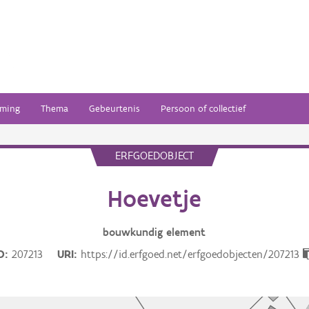
ming
Thema
Gebeurtenis
Persoon of collectief
ERFGOEDOBJECT
Hoevetje
bouwkundig
element
D
207213
URI
https://id.erfgoed.net/erfgoedobjecten/207213