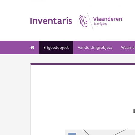
Inventaris
Erfgoedobject
Aanduidingsobject
Waarne
I