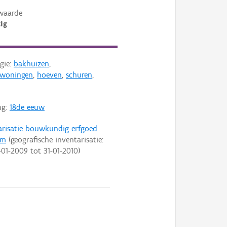
waarde
ig
gie:
bakhuizen
,
nwoningen
,
hoeven
,
schuren
,
ng:
18de eeuw
arisatie bouwkundig erfgoed
em
(geografische inventarisatie:
-01-2009
tot
31-01-2010
)