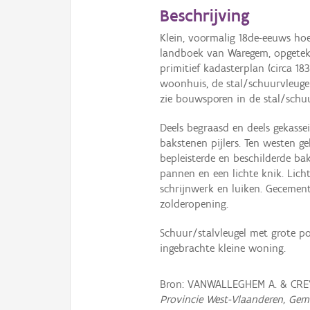
Beschrijving
Klein, voormalig 18de-eeuws hoe
landboek van Waregem, opgetek
primitief kadasterplan (circa 183
woonhuis, de stal/schuurvleuge
zie bouwsporen in de stal/schuu
Deels begraasd en deels gekasse
bakstenen pijlers. Ten westen g
bepleisterde en beschilderde 
pannen en een lichte knik. Lich
schrijnwerk en luiken. Gecement
zolderopening.
Schuur/stalvleugel met grote po
ingebrachte kleine woning.
Bron: VANWALLEGHEM A. & CREY
Provincie West-Vlaanderen, Gem