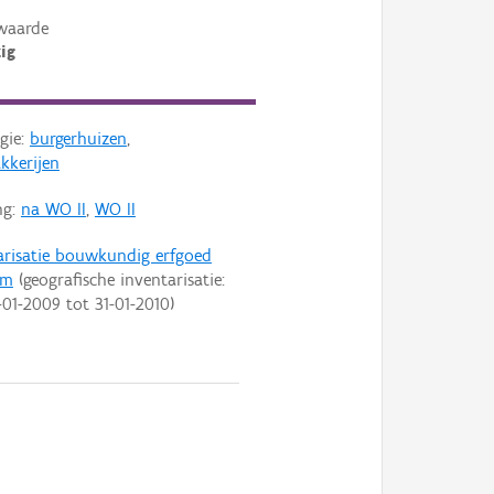
waarde
ig
gie:
burgerhuizen
,
akkerijen
ng:
na WO II
,
WO II
arisatie bouwkundig erfgoed
em
(geografische inventarisatie:
-01-2009
tot
31-01-2010
)