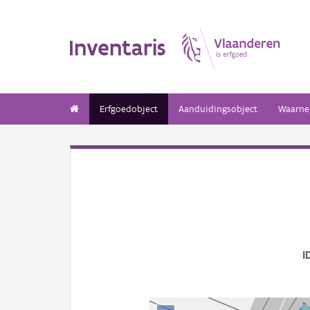
Inventaris
Erfgoedobject
Aanduidingsobject
Waarne
I