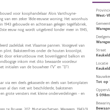
Provinci
ebouwd voor koophandelaar Alois Vanthuyne-
West-V
ing van een zeker 18de-eeuwse woning. Het woonhuis
Gemeen
in 1943 gebouwde en achteraan gelegen tegelfabriek,
Wareg
20ste eeuw nog wordt uitgebreid (onder meer in 1945,
Deelgem
Wareg
eerd zadeldak met Vlaamse pannen. Voorgevel van
Straat
n plint. Baksteenfries onder de houten kroonlijst.
Keukel
ukt door erkeruitbouw met bovenliggend balkon en
Rondbogige inkom met dito bewaarde voordeur
Locatie
t initialen van de bouwheer ("V" en "D").
Keukel
Nauwkeu
Tot op
aar via een deels gekasseide en deels van betonplaten
van al dan niet wit beschilderde, bakstenen
Oppervl
en grote vensters met kleine onderverdelingen - en
5 098m
Bewarin
Bewaar
ren te Brugge, 207: Mutatieschetsen, Waregem, 1943/9,