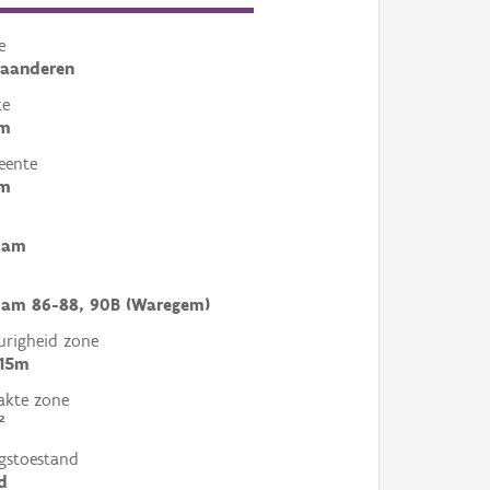
e
laanderen
te
em
eente
em
dam
dam 86-88, 90B (Waregem)
righeid zone
 15m
akte zone
²
gstoestand
d