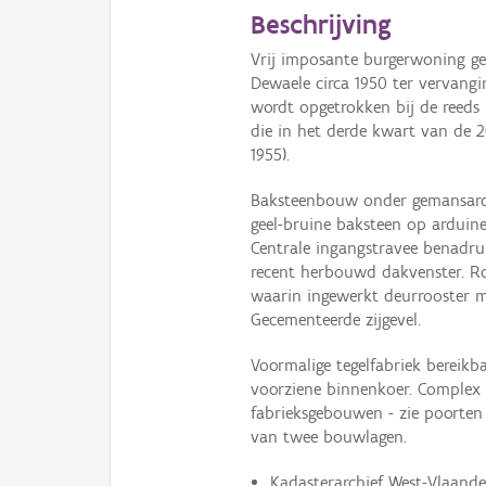
Beschrijving
Vrij imposante burgerwoning g
Dewaele circa 1950 ter vervang
wordt opgetrokken bij de reeds 
die in het derde kwart van de 
1955).
Baksteenbouw onder gemansard
geel-bruine baksteen op arduine
Centrale ingangstravee benadr
recent herbouwd dakvenster. 
waarin ingewerkt deurrooster me
Gecementeerde zijgevel.
Voormalige tegelfabriek bereikb
voorziene binnenkoer. Complex 
fabrieksgebouwen - zie poorten 
van twee bouwlagen.
Kadasterarchief West-Vlaande