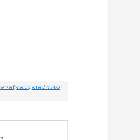
d.net/erfgoedobjecten/207382
er
.