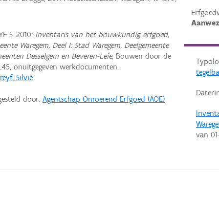
Erfgoed
Aanwez
F S. 2010:
Inventaris van het bouwkundig erfgoed,
eente Waregem, Deel I: Stad Waregem, Deelgemeente
gemeenten Desselgem en Beveren-Leie
, Bouwen door de
Typolo
L45, onuitgegeven werkdocumenten.
tegelb
reyf, Silvie
Dateri
gesteld door:
Agentschap Onroerend Erfgoed (AOE)
Invent
Wareg
van
01