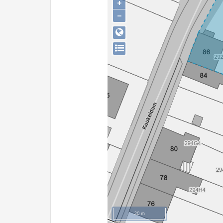
+
−
20 m