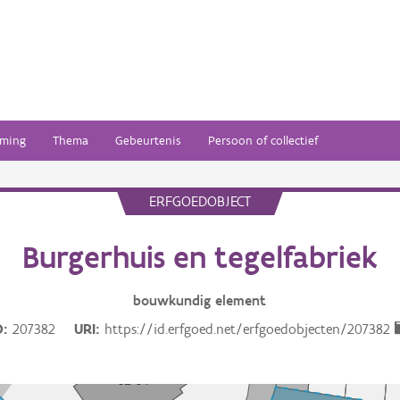
ming
Thema
Gebeurtenis
Persoon of collectief
ERFGOEDOBJECT
Burgerhuis en tegelfabriek
bouwkundig
element
D
207382
URI
https://id.erfgoed.net/erfgoedobjecten/207382