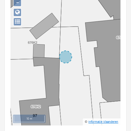
−
Persoon of collectief
Downloads
Hergebruik
Aanmelden
10 m
©
Informatie Vlaanderen