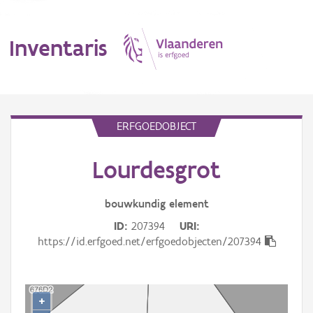
Inventaris
MENU
ERFGOEDOBJECT
Lourdesgrot
Erfgoedobject
Aanduidingsobject
bouwkundig
element
ID
207394
URI
Waarneming
https://id.erfgoed.net/erfgoedobjecten/207394
Thema
Gebeurtenis
+