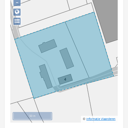
−
Persoon of collectief
Downloads
Hergebruik
Aanmelden
50 m
©
Informatie Vlaanderen