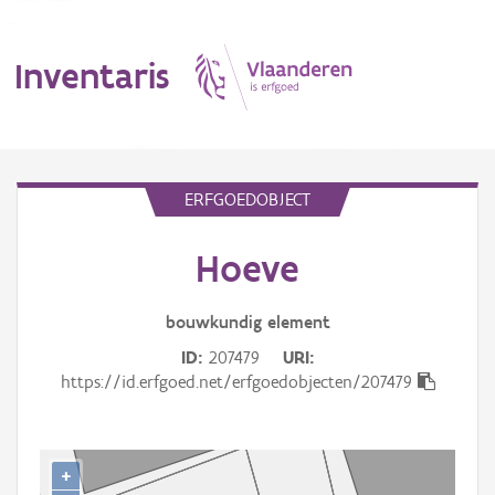
Inventaris
MENU
ERFGOEDOBJECT
Hoeve
Erfgoedobject
Aanduidingsobject
bouwkundig
element
ID
207479
URI
Waarneming
https://id.erfgoed.net/erfgoedobjecten/207479
Thema
Gebeurtenis
+