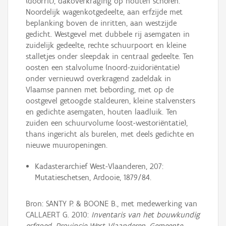
(doorrit), dakoverkraging op houten schoren.
Noordelijk wagenkotgedeelte, aan erfzijde met
beplanking boven de inritten, aan westzijde
gedicht. Westgevel met dubbele rij asemgaten in
zuidelijk gedeelte, rechte schuurpoort en kleine
stalletjes onder sleepdak in centraal gedeelte. Ten
oosten een stalvolume (noord-zuidoriëntatie)
onder vernieuwd overkragend zadeldak in
Vlaamse pannen met bebording, met op de
oostgevel getoogde staldeuren, kleine stalvensters
en gedichte asemgaten, houten laadluik. Ten
zuiden een schuurvolume (oost-westoriëntatie),
thans ingericht als burelen, met deels gedichte en
nieuwe muuropeningen.
Kadasterarchief West-Vlaanderen, 207:
Mutatieschetsen, Ardooie, 1879/84.
Bron: SANTY P. & BOONE B., met medewerking van
CALLAERT G. 2010:
Inventaris van het bouwkundig
erfgoed, Provincie West-Vlaanderen, Gemeente