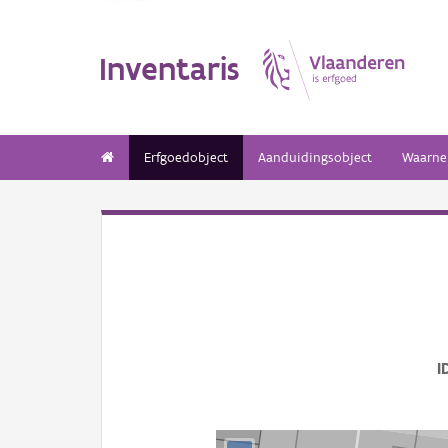
Inventaris
Erfgoedobject
Aanduidingsobject
Waarne
I