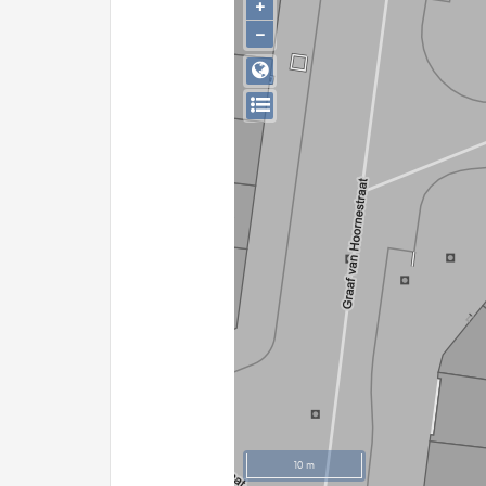
+
−
10 m