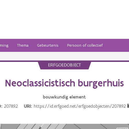
ming
Thema
Gebeurtenis
Persoon of collectief
ERFGOEDOBJECT
Neoclassicistisch burgerhuis
bouwkundig
element
D
207892
URI
https://id.erfgoed.net/erfgoedobjecten/207892