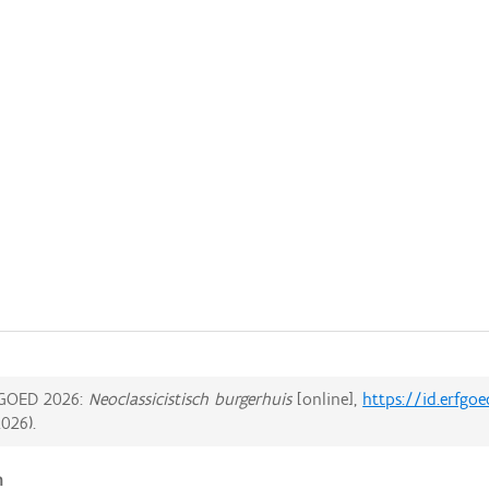
GOED 2026:
Neoclassicistisch burgerhuis
[online],
https://id.erfgo
2026
).
n