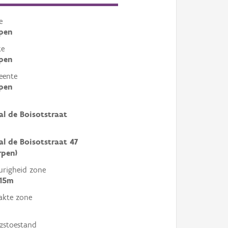
e
pen
te
pen
eente
pen
l de Boisotstraat
l de Boisotstraat 47
rpen)
righeid zone
 15m
akte zone
gstoestand