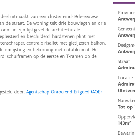
Provinci
t deel uitmaakt van een cluster eind-19de-eeuwse
Antwer
n de straat. De woning telt drie bouwlagen en drie
Gemeen
ont in zijn lijstgevel de architecturale
Antwer
epleisterd en beschilderd, hardstenen plint met
tenschraper, centrale risaliet met gietijzeren balkon,
Deelgem
mde omlijsting en bekroning met entablement. Het
Antwer
ard: schuiframen op de eerste en T-ramen op de
Straat
Admiraa
Locatie
Admiraa
(Antwe
gesteld door:
Agentschap Onroerend Erfgoed (AOE)
Nauwkeu
Tot op
Oppervl
143m²
Bewarin