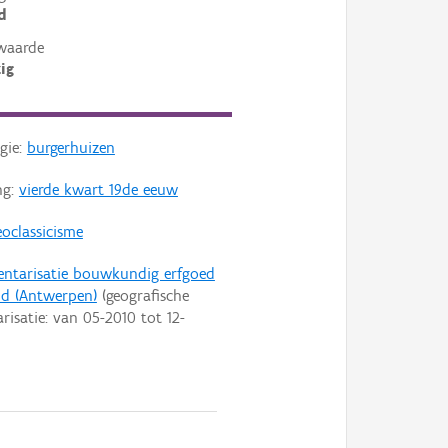
d
waarde
ig
gie:
burgerhuizen
ng:
vierde kwart 19de eeuw
oclassicisme
entarisatie bouwkundig erfgoed
id (Antwerpen)
(geografische
arisatie: van
05-2010
tot
12-