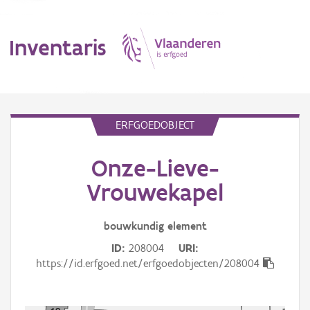
Inventaris
MENU
ERFGOEDOBJECT
Onze-Lieve-
Erfgoedobject
Vrouwekapel
Aanduidingsobject
bouwkundig
element
Waarneming
ID
208004
URI
Thema
https://id.erfgoed.net/erfgoedobjecten/208004
Gebeurtenis