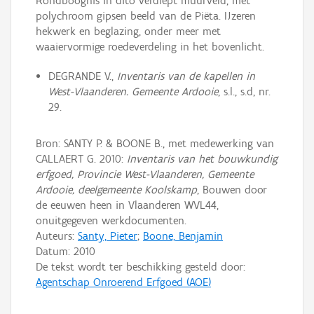
Rondboognis in dito verdiept muurveld, met
polychroom gipsen beeld van de Piëta. IJzeren
hekwerk en beglazing, onder meer met
waaiervormige roedeverdeling in het bovenlicht.
DEGRANDE V.,
Inventaris van de kapellen in
West-Vlaanderen. Gemeente Ardooie
, s.l., s.d, nr.
29.
Bron: SANTY P. & BOONE B., met medewerking van
CALLAERT G. 2010:
Inventaris van het bouwkundig
erfgoed, Provincie West-Vlaanderen, Gemeente
Ardooie, deelgemeente Koolskamp
, Bouwen door
de eeuwen heen in Vlaanderen WVL44,
onuitgegeven werkdocumenten.
Auteurs:
Santy, Pieter
;
Boone, Benjamin
Datum:
2010
De tekst wordt ter beschikking gesteld door:
Agentschap Onroerend Erfgoed (AOE)