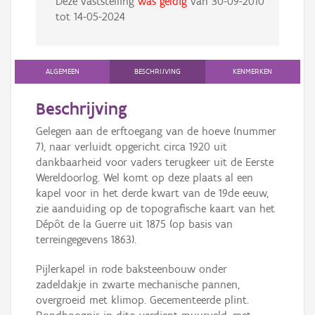
Deze vaststelling
was geldig
van
30-09-2010
tot
14-05-2024
ALGEMEEN
BESCHRIJVING
KENMERKEN
Beschrijving
Gelegen aan de erftoegang van de hoeve (nummer
7), naar verluidt opgericht circa 1920 uit
dankbaarheid voor vaders terugkeer uit de Eerste
Wereldoorlog. Wel komt op deze plaats al een
kapel voor in het derde kwart van de 19de eeuw,
zie aanduiding op de topografische kaart van het
Dépôt de la Guerre uit 1875 (op basis van
terreingegevens 1863).
Pijlerkapel in rode baksteenbouw onder
zadeldakje in zwarte mechanische pannen,
overgroeid met klimop. Gecementeerde plint.