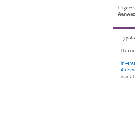
Erfgoed
Aanwez
Typolo
Dateri
Invent
Ardooi
van
01