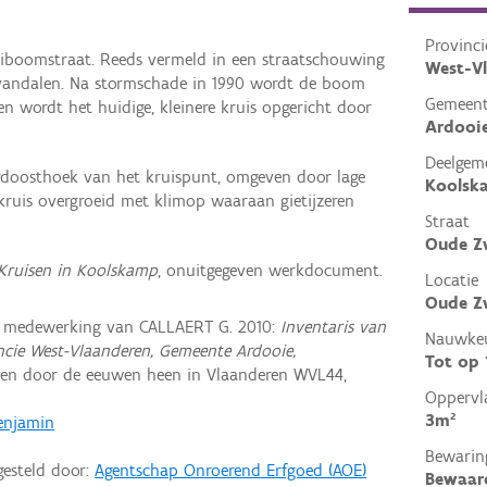
Provinci
iboomstraat. Reeds vermeld in een straatschouwing
West-V
r vandalen. Na stormschade in 1990 wordt de boom
Gemeen
en wordt het huidige, kleinere kruis opgericht door
Ardooi
Deelgem
rdoosthoek van het kruispunt, omgeven door lage
Koolsk
kruis overgroeid met klimop waaraan gietijzeren
Straat
Oude Zw
 Kruisen in Koolskamp
, onuitgegeven werkdocument.
Locatie
Oude Zw
t medewerking van CALLAERT G. 2010:
Inventaris van
Nauwkeu
cie West-Vlaanderen, Gemeente Ardooie,
Tot op
en door de eeuwen heen in Vlaanderen WVL44,
Oppervl
3m²
enjamin
Bewarin
gesteld door:
Agentschap Onroerend Erfgoed (AOE)
Bewaar