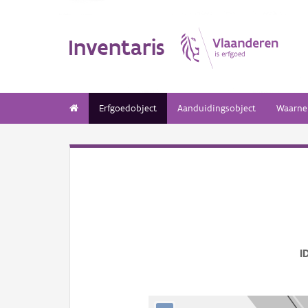
Inventaris
Erfgoedobject
Aanduidingsobject
Waarne
I