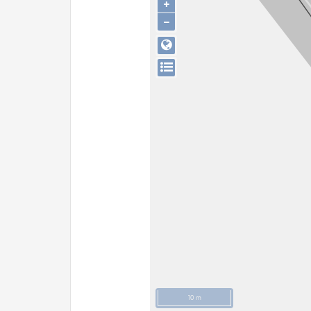
+
−
10 m