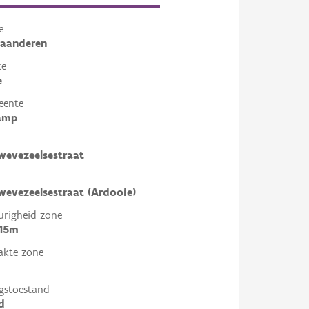
e
laanderen
te
e
eente
amp
evezeelsestraat
evezeelsestraat (Ardooie)
righeid zone
 15m
akte zone
gstoestand
d