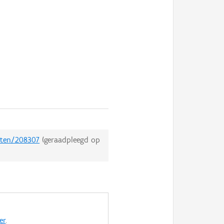
ecten/208307
(geraadpleegd op
er
.