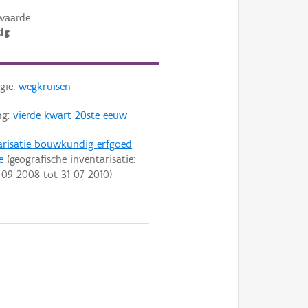
waarde
ig
gie:
wegkruisen
ng:
vierde kwart 20ste eeuw
arisatie bouwkundig erfgoed
e
(geografische inventarisatie:
-09-2008
tot
31-07-2010
)