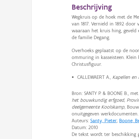
Beschrijving
Wegkruis op de hoek met de Me
van 1817. Vernield in 1892 doo
waaraan het kruis hing, geveld 
de familie Degang.
Overhoeks geplaatst op de noo
ommuring in kasseisteen. Klein 
Christusfiguur.
CALLEWAERT A.,
Kapellen en
Bron: SANTY P. & BOONE B., me
het bouwkundig erfgoed, Provin
deelgemeente Koolskamp
, Bouw
onuitgegeven werkdocumenten.
Auteurs:
Santy, Pieter
;
Boone, B
Datum:
2010
De tekst wordt ter beschikking 