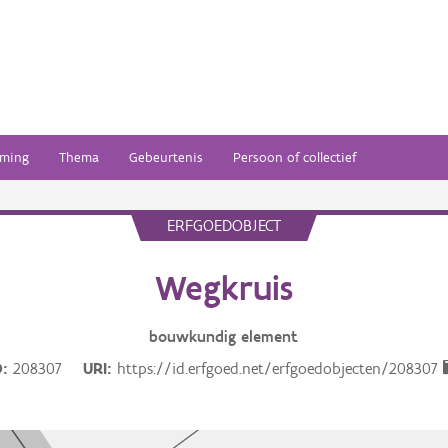
ming
Thema
Gebeurtenis
Persoon of collectief
ERFGOEDOBJECT
Wegkruis
bouwkundig
element
D
208307
URI
https://id.erfgoed.net/erfgoedobjecten/208307