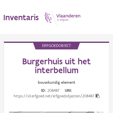
Inventaris
MENU
ERFGOEDOBJECT
Burgerhuis uit het
Erfgoedobject
interbellum
Aanduidingsobject
bouwkundig
element
Waarneming
ID
208487
URI
Thema
https://id.erfgoed.net/erfgoedobjecten/208487
Gebeurtenis