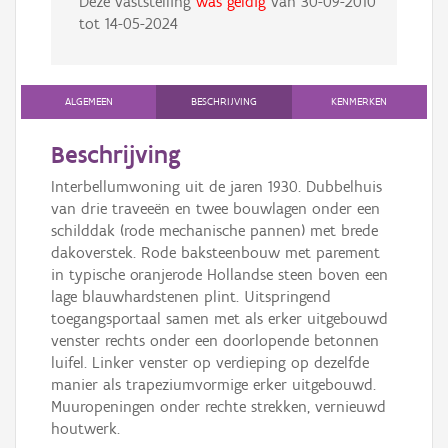
Deze vaststelling
was geldig
van
30-09-2010
tot
14-05-2024
ALGEMEEN
BESCHRIJVING
KENMERKEN
Beschrijving
Interbellumwoning uit de jaren 1930. Dubbelhuis
van drie traveeën en twee bouwlagen onder een
schilddak (rode mechanische pannen) met brede
dakoverstek. Rode baksteenbouw met parement
in typische oranjerode Hollandse steen boven een
lage blauwhardstenen plint. Uitspringend
toegangsportaal samen met als erker uitgebouwd
venster rechts onder een doorlopende betonnen
luifel. Linker venster op verdieping op dezelfde
manier als trapeziumvormige erker uitgebouwd.
Muuropeningen onder rechte strekken, vernieuwd
houtwerk.