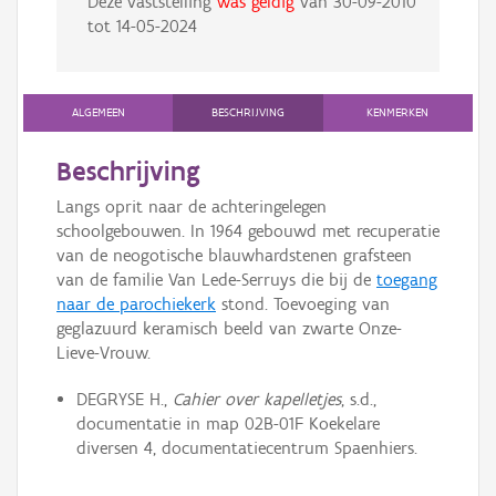
Deze vaststelling
was geldig
van
30-09-2010
tot
14-05-2024
ALGEMEEN
BESCHRIJVING
KENMERKEN
Beschrijving
Langs oprit naar de achteringelegen
schoolgebouwen. In 1964 gebouwd met recuperatie
van de neogotische blauwhardstenen grafsteen
van de familie Van Lede-Serruys die bij de
toegang
naar de parochiekerk
stond. Toevoeging van
geglazuurd keramisch beeld van zwarte Onze-
Lieve-Vrouw.
DEGRYSE H.,
Cahier over kapelletjes
, s.d.,
documentatie in map 02B-01F Koekelare
diversen 4, documentatiecentrum Spaenhiers.