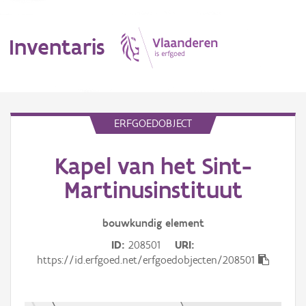
Inventaris
MENU
ERFGOEDOBJECT
Kapel van het Sint-
Erfgoedobject
Martinusinstituut
Aanduidingsobject
bouwkundig
element
Waarneming
ID
208501
URI
Thema
https://id.erfgoed.net/erfgoedobjecten/208501
Gebeurtenis