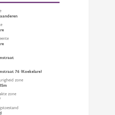
e
laanderen
te
re
eente
re
mstraat
mstraat 76 (Koekelare)
righeid zone
 15m
akte zone
²
gstoestand
d