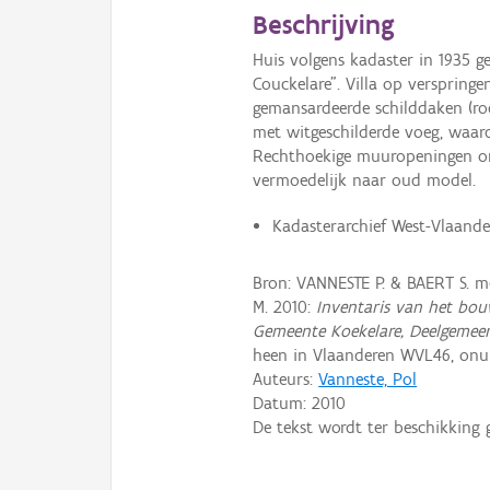
Beschrijving
Huis volgens kadaster in 1935 
Couckelare". Villa op versprin
gemansardeerde schilddaken (r
met witgeschilderde voeg, waar
Rechthoekige muuropeningen ond
vermoedelijk naar oud model.
Kadasterarchief West-Vlaander
Bron: VANNESTE P. & BAERT S. 
M. 2010:
Inventaris van het bou
Gemeente Koekelare, Deelgemee
heen in Vlaanderen WVL46, on
Auteurs:
Vanneste, Pol
Datum:
2010
De tekst wordt ter beschikking 