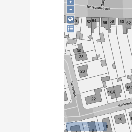
+
−
50 m