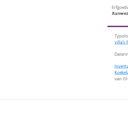
Erfgoed
Aanwez
Typolo
villa'
Dateri
Invent
Koekel
van
01