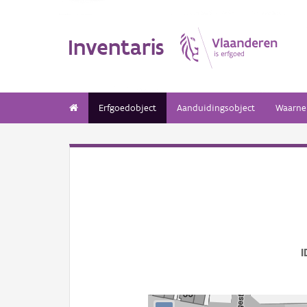
Inventaris
Erfgoedobject
Aanduidingsobject
Waarne
I