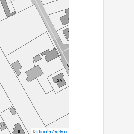
©
Informatie Vlaanderen