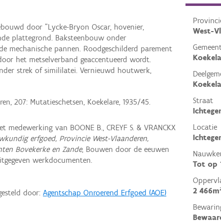
Provinci
gebouwd door "Lycke-Bryon Oscar, hovenier,
West-V
gende plattegrond. Baksteenbouw onder
Gemeen
ode mechanische pannen. Roodgeschilderd parement
Koekela
door het metselverband geaccentueerd wordt.
er strek of simililatei. Vernieuwd houtwerk,
Deelgem
Koekela
Straat
en, 207: Mutatieschetsen, Koekelare, 1935/45.
Ichtege
Locatie
met medewerking van BOONE B., CREYF S. & VRANCKX
Ichtege
wkundig erfgoed, Provincie West-Vlaanderen,
nten Bovekerke en Zande
, Bouwen door de eeuwen
Nauwkeu
uitgegeven werkdocumenten.
Tot op
Oppervl
2 466m
gesteld door:
Agentschap Onroerend Erfgoed (AOE)
Bewarin
Bewaar