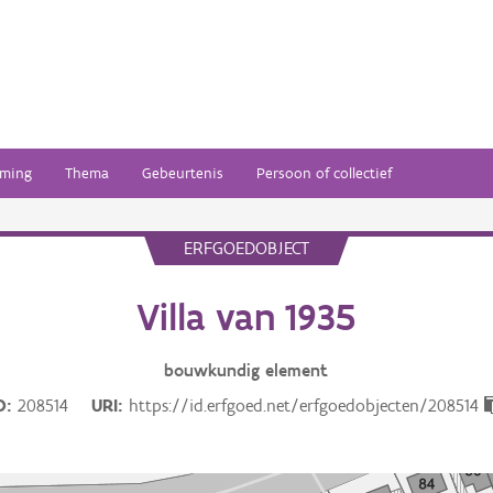
ming
Thema
Gebeurtenis
Persoon of collectief
ERFGOEDOBJECT
Villa van 1935
bouwkundig
element
D
208514
URI
https://id.erfgoed.net/erfgoedobjecten/208514