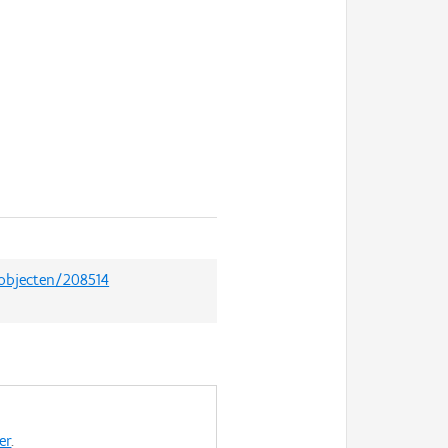
dobjecten/208514
er
.