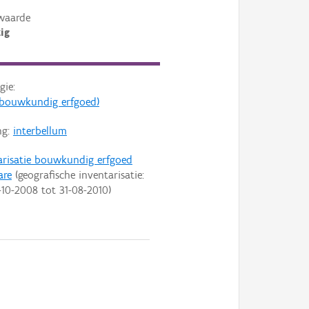
waarde
ig
gie:
s (bouwkundig erfgoed)
ng:
interbellum
arisatie bouwkundig erfgoed
are
(geografische inventarisatie:
-10-2008
tot
31-08-2010
)