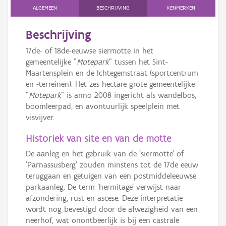
ALGEMEEN
BESCHRIJVING
KENMERKEN
Beschrijving
17de- of 18de-eeuwse siermotte in het
gemeentelijke "
Motepark
" tussen het Sint-
Maartensplein en de Ichtegemstraat (sportcentrum
en -terreinen). Het zes hectare grote gemeentelijke
"
Motepark
" is anno 2008 ingericht als wandelbos,
boomleerpad, en avontuurlijk speelplein met
visvijver.
Historiek van site en van de motte
De aanleg en het gebruik van de 'siermotte' of
'Parnassusberg' zouden minstens tot de 17de eeuw
teruggaan en getuigen van een postmiddeleeuwse
parkaanleg. De term 'hermitage' verwijst naar
afzondering, rust en ascese. Deze interpretatie
wordt nog bevestigd door de afwezigheid van een
neerhof, wat onontbeerlijk is bij een castrale