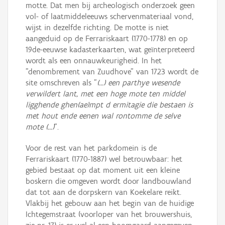
motte. Dat men bij archeologisch onderzoek geen
vol- of laatmiddeleeuws schervenmateriaal vond,
wijst in dezelfde richting. De motte is niet
aangeduid op de Ferrariskaart (1770-1778) en op
19de-eeuwse kadasterkaarten, wat geïnterpreteerd
wordt als een onnauwkeurigheid. In het
"denombrement van Zuudhove" van 1723 wordt de
site omschreven als "
(…) een parthye wesende
verwildert lant, met een hoge mote ten middel
ligghende ghen(ae)mpt d ermitagie die bestaen is
met hout ende eenen wal rontomme de selve
mote (…)
".
Voor de rest van het parkdomein is de
Ferrariskaart (1770-1887) wel betrouwbaar: het
gebied bestaat op dat moment uit een kleine
boskern die omgeven wordt door landbouwland
dat tot aan de dorpskern van Koekelare reikt.
Vlakbij het gebouw aan het begin van de huidige
Ichtegemstraat (voorloper van het brouwershuis,