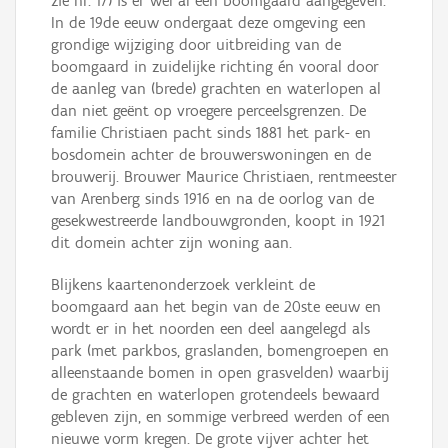
zie nr. 17) is er wel al een boomgaard aangegeven.
In de 19de eeuw ondergaat deze omgeving een
grondige wijziging door uitbreiding van de
boomgaard in zuidelijke richting én vooral door
de aanleg van (brede) grachten en waterlopen al
dan niet geënt op vroegere perceelsgrenzen. De
familie Christiaen pacht sinds 1881 het park- en
bosdomein achter de brouwerswoningen en de
brouwerij. Brouwer Maurice Christiaen, rentmeester
van Arenberg sinds 1916 en na de oorlog van de
gesekwestreerde landbouwgronden, koopt in 1921
dit domein achter zijn woning aan.
Blijkens kaartenonderzoek verkleint de
boomgaard aan het begin van de 20ste eeuw en
wordt er in het noorden een deel aangelegd als
park (met parkbos, graslanden, bomengroepen en
alleenstaande bomen in open grasvelden) waarbij
de grachten en waterlopen grotendeels bewaard
gebleven zijn, en sommige verbreed werden of een
nieuwe vorm kregen. De grote vijver achter het