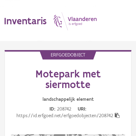
Inventaris
MENU
ERFGOEDOBJECT
Motepark met
Erfgoedobject
siermotte
Aanduidingsobject
landschappelijk
element
Waarneming
ID
208742
URI
Thema
https://id.erfgoed.net/erfgoedobjecten/208742
Gebeurtenis