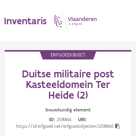
Inventaris
MENU
ERFGOEDOBJECT
Duitse militaire post
Erfgoedobject
Kasteeldomein Ter
Aanduidingsobject
Heide (2)
Waarneming
bouwkundig
element
Thema
ID
208866
URI
https://id.erfgoed.net/erfgoedobjecten/208866
Gebeurtenis