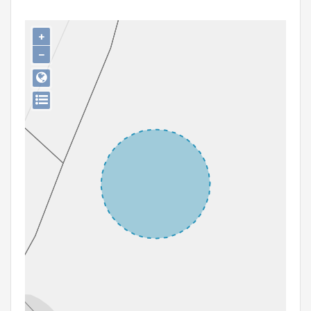
Persoon of collectief
+
Downloads
−
Hergebruik
Aanmelden