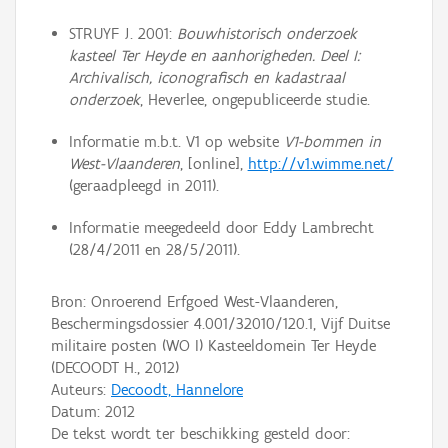
STRUYF J. 2001:
Bouwhistorisch onderzoek
kasteel Ter Heyde en aanhorigheden. Deel I:
Archivalisch, iconografisch en kadastraal
onderzoek
, Heverlee, ongepubliceerde studie.
Informatie m.b.t. V1 op website
V1-bommen in
West-Vlaanderen
, [online],
http://v1.wimme.net/
(geraadpleegd in 2011).
Informatie meegedeeld door Eddy Lambrecht
(28/4/2011 en 28/5/2011).
Bron: Onroerend Erfgoed West-Vlaanderen,
Beschermingsdossier 4.001/32010/120.1, Vijf Duitse
militaire posten (WO I) Kasteeldomein Ter Heyde
(DECOODT H., 2012)
Auteurs:
Decoodt, Hannelore
Datum:
2012
De tekst wordt ter beschikking gesteld door: