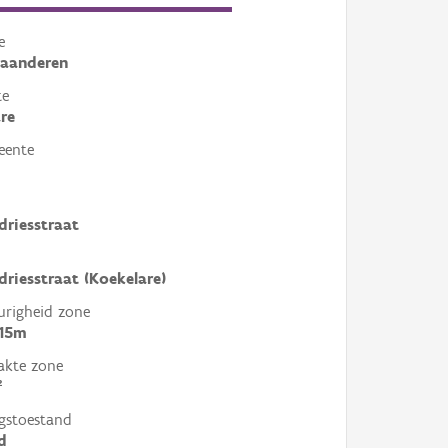
e
laanderen
te
re
eente
driesstraat
driesstraat (Koekelare)
righeid zone
 15m
akte zone
²
gstoestand
d