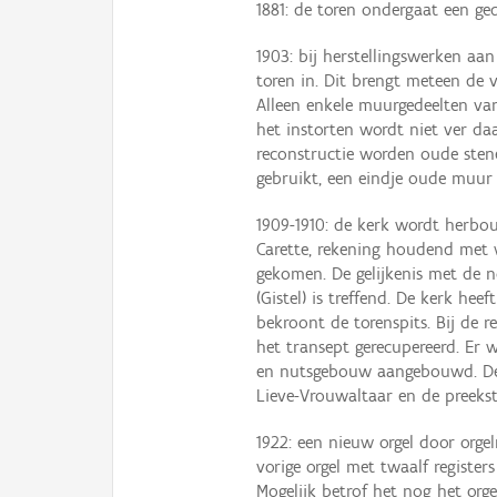
1881: de toren ondergaat een gede
1903: bij herstellingswerken aa
toren in. Dit brengt meteen de 
Alleen enkele muurgedeelten van
het instorten wordt niet ver d
reconstructie worden oude sten
gebruikt, een eindje oude muur 
1909-1910: de kerk wordt herbou
Carette, rekening houdend met w
gekomen. De gelijkenis met de 
(Gistel) is treffend. De kerk hee
bekroont de torenspits. Bij de 
het transept gerecupereerd. Er w
en nutsgebouw aangebouwd. De 
Lieve-Vrouwaltaar en de preekst
1922: een nieuw orgel door orge
vorige orgel met twaalf register
Mogelijk betrof het nog het org