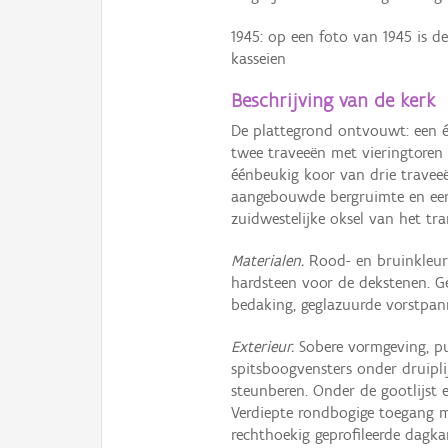
1945: op een foto van 1945 is 
kasseien
Beschrijving van de kerk
De plattegrond ontvouwt: een é
twee traveeën met vieringtoren 
éénbeukig koor van drie traveeë
aangebouwde bergruimte en een 
zuidwestelijke oksel van het tr
Materialen.
Rood- en bruinkleur
hardsteen voor de dekstenen. G
bedaking, geglazuurde vorstpan
Exterieur.
Sobere vormgeving, pu
spitsboogvensters onder druipli
steunberen. Onder de gootlijst 
Verdiepte rondbogige toegang m
rechthoekig geprofileerde dagka