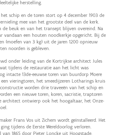
eltelijke herstelling.
n het schip en de toren stort op 4 december 1903 de
vernieling mee van het grootste deel van de kerk.
 de beuk en van het transept blijven overeind. Na
aar vandaan een houten noodkerkje opgericht. Bij de
en (moefen van 3 kg) uit de jaren 1200 opnieuw
ten noorden is gebleven.
wd onder leiding van de Kortrijkse architect Jules
at tijdens de restauratie aan het licht was
nog intacte 13de-eeuwse toren van buurdorp Moere
ft een vieringtoren, het smeedijzeren Lotharings kruis
reconstructie worden drie traveeën van het schip en
orden een nieuwe toren, koren, sacristie, traptoren
architect ontwierp ook het hoogaltaar, het Onze-
oel.
lmaker Frans Vos uit Zichem wordt geïnstalleerd. Het
s ging tijdens de Eerste Wereldoorlog verloren.
el van 1865 door Pieter Loncke uit Hoogstade.