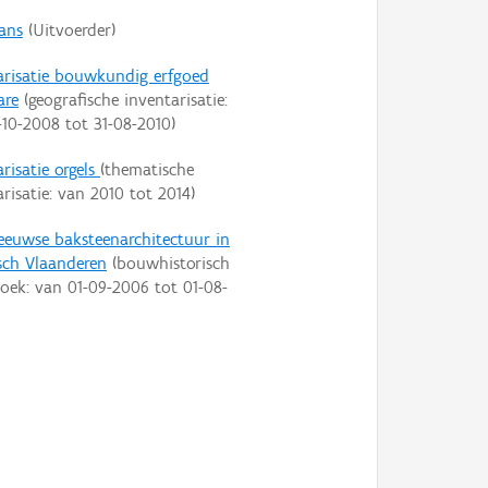
rans
(Uitvoerder)
arisatie bouwkundig erfgoed
are
(geografische inventarisatie:
-10-2008
tot
31-08-2010
)
risatie orgels
(thematische
arisatie: van
2010
tot
2014
)
eeuwse baksteenarchitectuur in
isch Vlaanderen
(bouwhistorisch
oek: van
01-09-2006
tot
01-08-