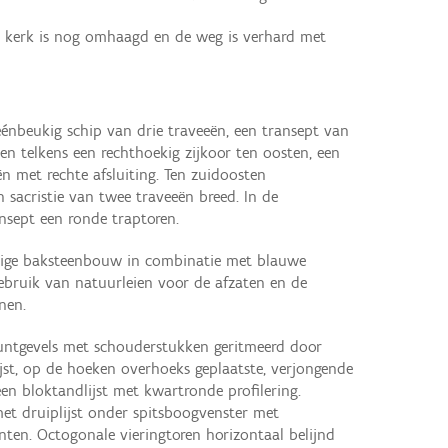
de kerk is nog omhaagd en de weg is verhard met
énbeukig schip van drie traveeën, een transept van
en telkens een rechthoekig zijkoor ten oosten, een
n met rechte afsluiting. Ten zuidoosten
sacristie van twee traveeën breed. In de
ansept een ronde traptoren.
ige baksteenbouw in combinatie met blauwe
ebruik van natuurleien voor de afzaten en de
nen.
ntgevels met schouderstukken geritmeerd door
jst, op de hoeken overhoeks geplaatste, verjongende
een bloktandlijst met kwartronde profilering.
et druiplijst onder spitsboogvenster met
nten. Octogonale vieringtoren horizontaal belijnd