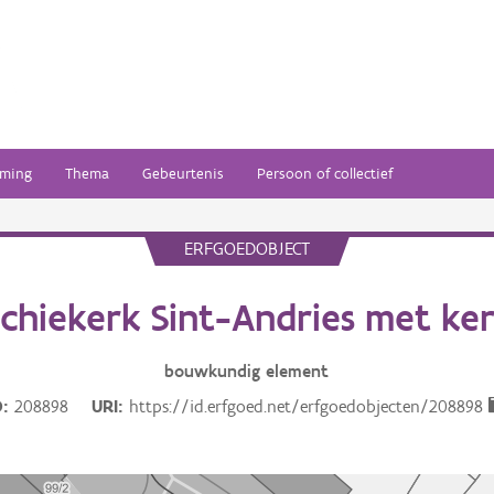
ming
Thema
Gebeurtenis
Persoon of collectief
ERFGOEDOBJECT
chiekerk Sint-Andries met ke
bouwkundig
element
D
208898
URI
https://id.erfgoed.net/erfgoedobjecten/208898