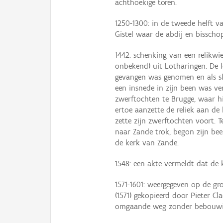
achthoekige toren.
1250-1300: in de tweede helft v
Gistel waar de abdij en bisscho
1442: schenking van een relikwi
onbekend) uit Lotharingen. De 
gevangen was genomen en als sla
een insnede in zijn been was ve
zwerftochten te Brugge, waar hi
ertoe aanzette de reliek aan de 
zette zijn zwerftochten voort. T
naar Zande trok, begon zijn bee
de kerk van Zande.
1548: een akte vermeldt dat de 
1571-1601: weergegeven op de gr
(1571) gekopieerd door Pieter Cl
omgaande weg zonder bebouwi