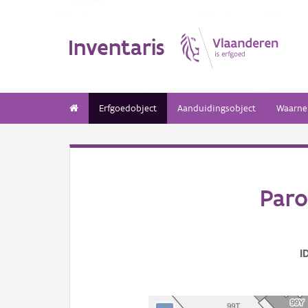
Inventaris
Erfgoedobject
Aanduidingsobject
Waarne
Paro
I