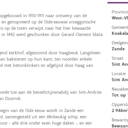
Provinci
eropgebouwd in 1910-1911 naar ontwerp van de
West-V
te en geïnspireerd op de 13de-eeuwse vroeggotische
Gemeen
is op de toren verwijst naar het hier bewaarde
Koekela
at in 1442 werd geschonken door Gerard Clement (data
Deelgem
Zande
ngend kerkhof, afgezoomd door haagbeuk. Langsheen
Straat
van bakstenen op hun kant, ten noorden enkele
Sint An
rd met betonklinkers en afgelijnd door haag van
Locatie
Sint An
Nauwkeu
orde toe aan de benedictijnenabdij van Sint-Andries
Tot op
an Doornik.
Oppervl
2 946m
 begin van de 13de eeuw wordt in Zande een
d, samengesteld uit een éénbeukig schip, een
Bewarin
oor - alle drie onder even hoge daken -, en een
Bewaar