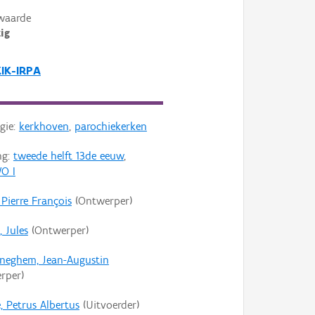
waarde
ig
KIK-IRPA
gie:
kerkhoven
,
parochiekerken
ng:
tweede helft 13de eeuw
,
O I
 Pierre François
(Ontwerper)
, Jules
(Ontwerper)
neghem, Jean-Augustin
rper)
, Petrus Albertus
(Uitvoerder)