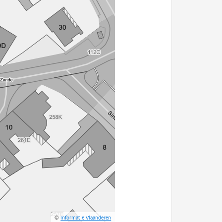
©
Informatie Vlaanderen