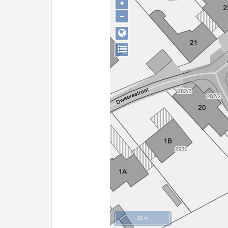
+
−
20 m