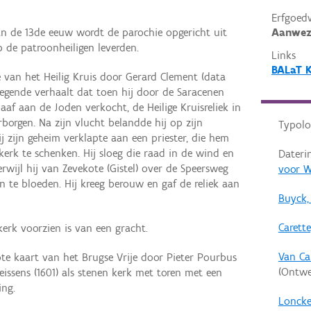
Erfgoed
Aanwez
an de 13de eeuw wordt de parochie opgericht uit
p de patroonheiligen leverden.
Links
BALaT 
e van het Heilig Kruis door Gerard Clement (data
legende verhaalt dat toen hij door de Saracenen
af aan de Joden verkocht, de Heilige Kruisreliek in
rborgen. Na zijn vlucht belandde hij op zijn
Typolo
j zijn geheim verklapte aan een priester, die hem
kerk te schenken. Hij sloeg die raad in de wind en
Dateri
erwijl hij van Zevekote (Gistel) over de Speersweg
voor W
n te bloeden. Hij kreeg berouw en gaf de reliek aan
Buyck,
Carette
kerk voorzien is van een gracht.
Van Ca
ote kaart van het Brugse Vrije door Pieter Pourbus
(Ontwe
aeissens (1601) als stenen kerk met toren met een
ng.
Loncke