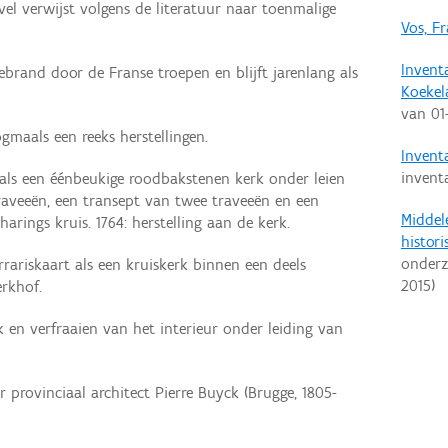
vel verwijst volgens de literatuur naar toenmalige
Vos, F
Invent
ebrand door de Franse troepen en blijft jarenlang als
Koekel
van
01
gmaals een reeks herstellingen.
Inventa
invent
 als een éénbeukige roodbakstenen kerk onder leien
raveeën, een transept van twee traveeën en een
Middel
rings kruis. 1764: herstelling aan de kerk.
histor
onderz
rrariskaart als een kruiskerk binnen een deels
2015
)
rkhof.
k en verfraaien van het interieur onder leiding van
 provinciaal architect Pierre Buyck (Brugge, 1805-