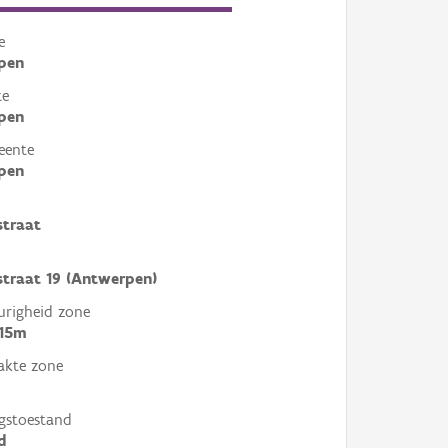
e
pen
te
pen
eente
pen
straat
straat 19 (Antwerpen)
righeid zone
 15m
akte zone
gstoestand
d