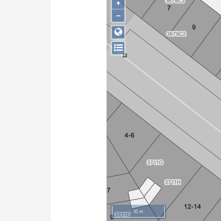
+
−
10 m