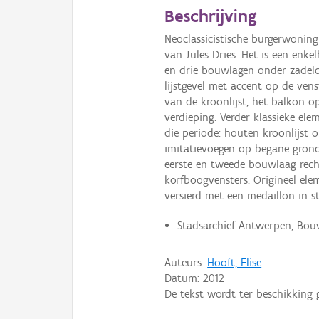
Beschrijving
Neoclassicistische burgerwoni
van Jules Dries. Het is een enk
en drie bouwlagen onder zadelda
lijstgevel met accent op de ve
van de kroonlijst, het balkon 
verdieping. Verder klassieke ele
die periode: houten kroonlijst 
imitatievoegen op begane gron
eerste en tweede bouwlaag rec
korfboogvensters. Origineel ele
versierd met een medaillon in s
Stadsarchief Antwerpen, Bouw
Auteurs:
Hooft, Elise
Datum:
2012
De tekst wordt ter beschikking 