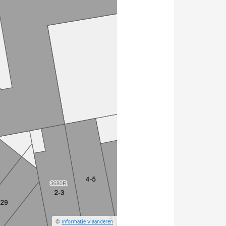
©
Informatie Vlaanderen