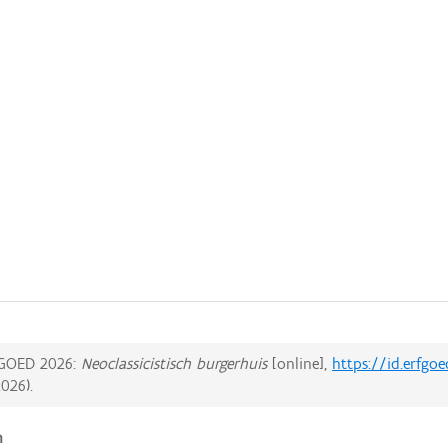
GOED 2026:
Neoclassicistisch burgerhuis
[online],
https://id.erfgo
2026
).
n