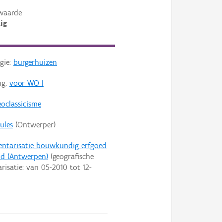
waarde
ig
gie:
burgerhuizen
ng:
voor WO I
oclassicisme
Jules
(Ontwerper)
entarisatie bouwkundig erfgoed
id (Antwerpen)
(geografische
arisatie: van
05-2010
tot
12-