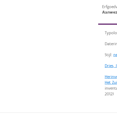
Erfgoed
Aanwez
Typolo
Dateri
Stijl:
ne
Dries, 
Herinv
Het Zu
invent
2012
)