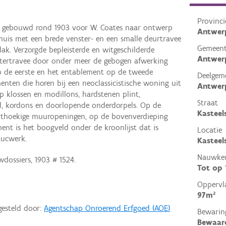
Provinci
ng gebouwd rond 1903 voor W. Coates naar ontwerp
Antwer
elhuis met een brede venster- en een smalle deurtravee
Gemeen
k. Verzorgde bepleisterde en witgeschilderde
Antwer
nstertravee door onder meer de gebogen afwerking
op de eerste en het entablement op de tweede
Deelgem
menten die horen bij een neoclassicistische woning uit
Antwer
op klossen en modillons, hardstenen plint,
Straat
d, kordons en doorlopende onderdorpels. Op de
Kasteel
hthoekige muuropeningen, op de bovenverdieping
ment is het boogveld onder de kroonlijst dat is
Locatie
tucwerk.
Kasteel
Nauwkeu
dossiers, 1903 # 1524.
Tot op
Oppervl
97m²
gesteld door:
Agentschap Onroerend Erfgoed (AOE)
Bewarin
Bewaar