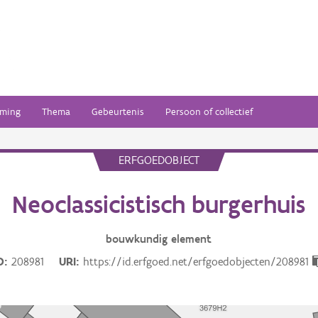
ming
Thema
Gebeurtenis
Persoon of collectief
ERFGOEDOBJECT
Neoclassicistisch burgerhuis
bouwkundig
element
D
208981
URI
https://id.erfgoed.net/erfgoedobjecten/208981