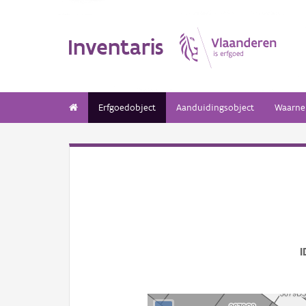
Inventaris
Erfgoedobject
Aanduidingsobject
Waarne
I