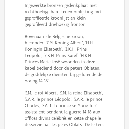
Ingewerkte bronzen gedenkplaat met
rechthoekige hardstenen omlijsting met
geprofileerde kroonlijst en klein
geprofileerd driehoekig fronton.
Bovenaan: de Belgische kroon;
hieronder: 'Z.M. Koning Albert', 'H.H.
Koningin Elisabeth', 'Z.K.H. Prins
Leopold', 'Z.K.H. Prins Karel', 'H.K.H.
Princes Marie-José woonden in deze
kapel bediend door de paters Oblaten,
de goddelijke diensten bij gedurende de
oorlog 14-18'.
'S.M. le roi Albert', 'S.M. la reine Elisabeth',
'S.A.R. le prince Léopold', 'S.A.R. le prince
Charles', 'S.A.R. la princesse Marie-José
assistaient pendant la guerre 14-18 aux
offices divins célébrés en cette chapelle
desservie par les pères Oblats'. De letters