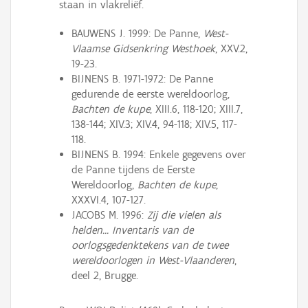
staan in vlakreliëf.
BAUWENS J. 1999: De Panne,
West-
Vlaamse Gidsenkring Westhoek
, XXV.2,
19-23.
BIJNENS B. 1971-1972: De Panne
gedurende de eerste wereldoorlog,
Bachten de kupe
, XIII.6, 118-120; XIII.7,
138-144; XIV.3; XIV.4, 94-118; XIV.5, 117-
118.
BIJNENS B. 1994: Enkele gegevens over
de Panne tijdens de Eerste
Wereldoorlog,
Bachten de kupe
,
XXXVI.4, 107-127.
JACOBS M. 1996:
Zij die vielen als
helden... Inventaris van de
oorlogsgedenktekens van de twee
wereldoorlogen in West-Vlaanderen
,
deel 2, Brugge.