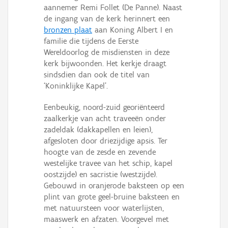
Persoon of collectief
aannemer Remi Follet (De Panne). Naast
de ingang van de kerk herinnert een
Downloads
bronzen plaat
aan Koning Albert I en
familie die tijdens de Eerste
Hergebruik
Wereldoorlog de misdiensten in deze
kerk bijwoonden. Het kerkje draagt
Aanmelden
sindsdien dan ook de titel van
‘Koninklijke Kapel’.
Eenbeukig, noord-zuid georiënteerd
zaalkerkje van acht traveeën onder
zadeldak (dakkapellen en leien),
afgesloten door driezijdige apsis. Ter
hoogte van de zesde en zevende
westelijke travee van het schip, kapel
oostzijde) en sacristie (westzijde).
Gebouwd in oranjerode baksteen op een
plint van grote geel-bruine baksteen en
met natuursteen voor waterlijsten,
maaswerk en afzaten. Voorgevel met