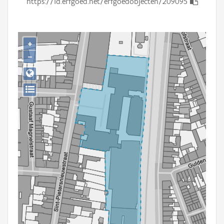
https://id.erfgoed.net/erfgoedobjecten/209095
Persoon of collectief
Downloads
+
Hergebruik
−
Aanmelden