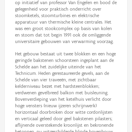
op initiatief van professor Van Engelen en bood de
gelegenheid voor praktisch onderricht over
stoomketels, stoomturbines en elektrische
apparatuur van thermische kleine centrales. Het
was een groot stookcomplex op basis van kolen
en stoom dat tot begin 1991 ook de omliggende
universitaire gebouwen van verwarming voorzag.
Het gebouw bestaat uit twee blokken en een hoge
geringde bakstenen schoorsteen ingeplant aan de
Schelde aan het zuidelijke uiteinde van het
Technicum. Heden gerestaureerde gevels, aan de
Schelde van vier traveeën, met zichtbaar
kelderniveau bezet met hardsteenblokken;
verdwenen gevelbreed balkon met buisleuning.
Bovenverdieping van het ketelhuis verlicht door
hoge vensters (nieuw ijzeren schrijnwerk)
horizontaal doorbroken door witte cordonlijsten
en verticaal geleed door geel bakstenen pilasters;
aflijnende overstekende kroonlijst en bekronende
betonnen, nu witgeschilderde blinde bovenbouw