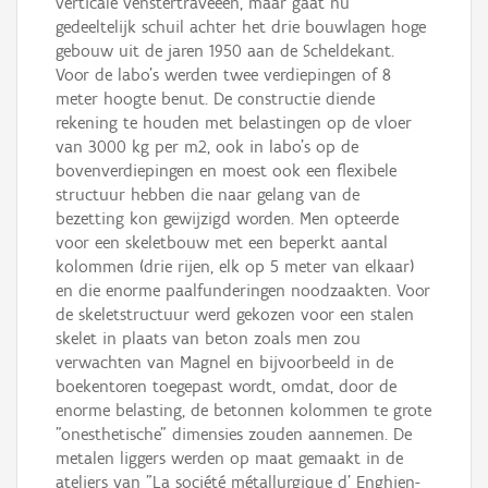
verticale venstertraveeën, maar gaat nu
gedeeltelijk schuil achter het drie bouwlagen hoge
gebouw uit de jaren 1950 aan de Scheldekant.
Voor de labo’s werden twee verdiepingen of 8
meter hoogte benut. De constructie diende
rekening te houden met belastingen op de vloer
van 3000 kg per m2, ook in labo’s op de
bovenverdiepingen en moest ook een flexibele
structuur hebben die naar gelang van de
bezetting kon gewijzigd worden. Men opteerde
voor een skeletbouw met een beperkt aantal
kolommen (drie rijen, elk op 5 meter van elkaar)
en die enorme paalfunderingen noodzaakten. Voor
de skeletstructuur werd gekozen voor een stalen
skelet in plaats van beton zoals men zou
verwachten van Magnel en bijvoorbeeld in de
boekentoren toegepast wordt, omdat, door de
enorme belasting, de betonnen kolommen te grote
"onesthetische" dimensies zouden aannemen. De
metalen liggers werden op maat gemaakt in de
ateliers van "La société métallurgique d’ Enghien-