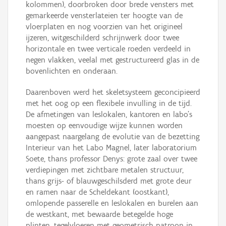
kolommen), doorbroken door brede vensters met
gemarkeerde vensterlateien ter hoogte van de
vloerplaten en nog voorzien van het origineel
ijzeren, witgeschilderd schrijnwerk door twee
horizontale en twee verticale roeden verdeeld in
negen vlakken, veelal met gestructureerd glas in de
bovenlichten en onderaan.
Daarenboven werd het skeletsysteem geconcipieerd
met het oog op een flexibele invulling in de tijd.
De afmetingen van leslokalen, kantoren en labo’s
moesten op eenvoudige wijze kunnen worden
aangepast naargelang de evolutie van de bezetting
Interieur van het Labo Magnel, later laboratorium
Soete, thans professor Denys: grote zaal over twee
verdiepingen met zichtbare metalen structuur,
thans grijs- of blauwgeschilsderd met grote deur
en ramen naar de Scheldekant (oostkant),
omlopende passerelle en leslokalen en burelen aan
de westkant, met bewaarde betegelde hoge
plinten, tegelvloeren met geometrisch patroon in