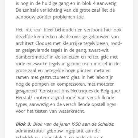
is nog in de huidige gang en in blok 4 aanwezig.
De zenitale verlichting van de grote zaal liet de
aanbouw zonder problemen toe.
Het interieur bleef behouden en vertoont hier ook
dezelfde kenmerken als de overige gebouwen van
architect Cloquet met kleurrijke tegelvloeren, rood-
en geelgevlamde tegels in de gang, zwart-wit
dambordmotief in de toiletten en refter, gele met
rode en zwarte tegels in geometrisch motief in de
grote zaal en betegelde hoge plinten; metalen
ramen met gestructureerd glas. In het labo zijn
nog de pompen en compressoren, met motoren
gesigneerd "Constructions électriques de Belgique/
Herstal/ moteur asynchrone" van verschillende
types, aanwezig en de verschillende opstellingen
voor het testen van waterkracht.
Blok 3.
Blok van de jaren 1950 aan de Schelde
:
administratief gebouw ingeplant aan de
Scheldekaai, voor blok 2, en heden blok 3