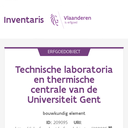
Inventaris
MENU
ERFGOEDOBJECT
Technische laboratoria
Erfgoedobject
en thermische
Aanduidingsobject
centrale van de
Waarneming
Universiteit Gent
Thema
bouwkundig
element
Gebeurtenis
ID
209095
URI