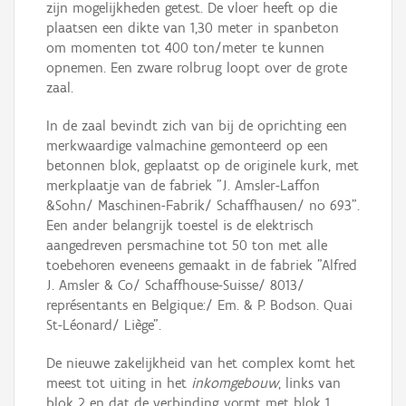
zijn mogelijkheden getest. De vloer heeft op die
plaatsen een dikte van 1,30 meter in spanbeton
om momenten tot 400 ton/meter te kunnen
opnemen. Een zware rolbrug loopt over de grote
zaal.
In de zaal bevindt zich van bij de oprichting een
merkwaardige valmachine gemonteerd op een
betonnen blok, geplaatst op de originele kurk, met
merkplaatje van de fabriek "J. Amsler-Laffon
&Sohn/ Maschinen-Fabrik/ Schaffhausen/ no 693".
Een ander belangrijk toestel is de elektrisch
aangedreven persmachine tot 50 ton met alle
toebehoren eveneens gemaakt in de fabriek "Alfred
J. Amsler & Co/ Schaffhouse-Suisse/ 8013/
représentants en Belgique:/ Em. & P. Bodson. Quai
St-Léonard/ Liège".
De nieuwe zakelijkheid van het complex komt het
meest tot uiting in het
inkomgebouw
, links van
blok 2 en dat de verbinding vormt met blok 1,