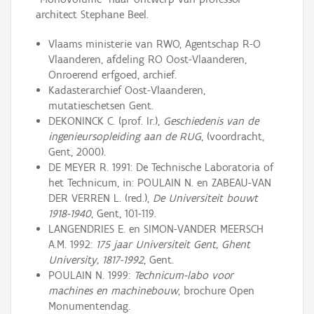
architect Stephane Beel.
Vlaams ministerie van RWO, Agentschap R-O
Vlaanderen, afdeling RO Oost-Vlaanderen,
Onroerend erfgoed, archief.
Kadasterarchief Oost-Vlaanderen,
mutatieschetsen Gent.
DEKONINCK C. (prof. Ir.),
Geschiedenis van de
ingenieursopleiding aan de RUG
, (voordracht,
Gent, 2000).
DE MEYER R. 1991: De Technische Laboratoria of
het Technicum, in: POULAIN N. en ZABEAU-VAN
DER VERREN L. (red.),
De Universiteit bouwt
1918-1940
, Gent, 101-119.
LANGENDRIES E. en SIMON-VANDER MEERSCH
A.M. 1992:
175 jaar Universiteit Gent, Ghent
University, 1817-1992
, Gent.
POULAIN N. 1999:
Technicum-labo voor
machines en machinebouw
, brochure Open
Monumentendag.