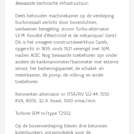
Bewaarde technische infrastructuur:
Deels behouden machinekamer op de verdieping
(turbinezaal) verlicht door bovenlichten;
verdwenen betegeling: stoom Turbo-alternator
S.E.M. (Société d’électricité et de mécanique/ Gent).
Dit is het vroegere constructiewerkhuis Carels,
opgericht in 1839, sinds 1921 verenigd met SEM,
nadien ACEC. Nog bewaarde toebehoren zijn onder
andere de kwikmanometer/barometer met externe
sensor, het bedieningspaneel, de schakel- en
meterkasten, de pomp, de rolbrug en ander
toebehoren.
Kenmerken alternator nr 175A/RV 122-44: 1550
KVA, 400V., 32 A. (max), 1500 omw./min.
Turbine SEM nr/type T2502.
Op de bovenverdieping bleven drie betonnen
kolenbunkers, oorspronkelijk voor de