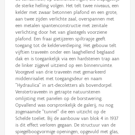
de sterke helling volgen. Het telt twee niveaus, een
kelder met zwaar betonnen plafond en een grote,
aan twee zijden verlichte zaal, overspannen met
een metalen spantenconstructie met zenitale
verlichting door het van glastegels voorziene
plafond. Een fraai gietijzeren spiltrapje geeft
toegang tot de kelderverdieping. Het gebouw telt
vijftien traveeën onder een laaghellend beglaasd
dak en is toegankelijk via een hardstenen trap aan
de linker zijgevel uitziend op een binnenruimte.
Voorgevel van drie traveeën met gemarkeerd
middenrisaliet met toegangsdeur en naam
"Hydraulica" in art-decoletters als bovendorpel.
Venstertraveeën in getrapte natuurstenen
omlijsting met panelen op de borstwering.
Opvallend was oorspronkelijk de galerij, nu nog
zogenaamde "tunnel" die een uitzicht op de
Schelde toeliet. Bij de aanbouw van blok 4 in 1937
is dit effect verloren gegaan. De structuur van de
spiegelboogvormige openingen, opgevuld met glas,