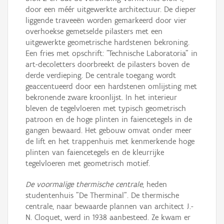
door een méér uitgewerkte architectuur. De dieper
liggende traveeën worden gemarkeerd door vier
overhoekse gemetselde pilasters met een
uitgewerkte geometrische hardstenen bekroning.
Een fries met opschrift: "Technische Laboratoria" in
art-decoletters doorbreekt de pilasters boven de
derde verdieping. De centrale toegang wordt
geaccentueerd door een hardstenen omlijsting met
bekronende zware kroonlijst. In het interieur
bleven de tegelvloeren met typisch geometrisch
patroon en de hoge plinten in faiencetegels in de
gangen bewaard. Het gebouw omvat onder meer
de lift en het trappenhuis met kenmerkende hoge
plinten van faiencetegels en de kleurrijke
tegelvloeren met geometrisch motief.
De voormalige thermische centrale
, heden
studentenhuis "De Therminal". De thermische
centrale, naar bewaarde plannen van architect J.-
N. Cloquet, werd in 1938 aanbesteed. Ze kwam er