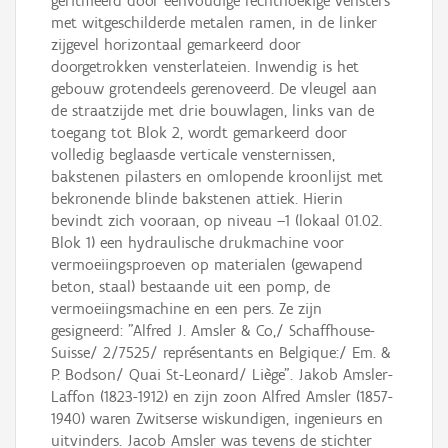
geritmeerd door eenvoudige rechthoekige vensters
met witgeschilderde metalen ramen, in de linker
zijgevel horizontaal gemarkeerd door
doorgetrokken vensterlateien. Inwendig is het
gebouw grotendeels gerenoveerd. De vleugel aan
de straatzijde met drie bouwlagen, links van de
toegang tot Blok 2, wordt gemarkeerd door
volledig beglaasde verticale vensternissen,
bakstenen pilasters en omlopende kroonlijst met
bekronende blinde bakstenen attiek. Hierin
bevindt zich vooraan, op niveau –1 (lokaal 01.02.
Blok 1) een hydraulische drukmachine voor
vermoeiingsproeven op materialen (gewapend
beton, staal) bestaande uit een pomp, de
vermoeiingsmachine en een pers. Ze zijn
gesigneerd: "Alfred J. Amsler & Co,/ Schaffhouse-
Suisse/ 2/7525/ représentants en Belgique:/ Em. &
P. Bodson/ Quai St-Leonard/ Liège". Jakob Amsler-
Laffon (1823-1912) en zijn zoon Alfred Amsler (1857-
1940) waren Zwitserse wiskundigen, ingenieurs en
uitvinders. Jacob Amsler was tevens de stichter