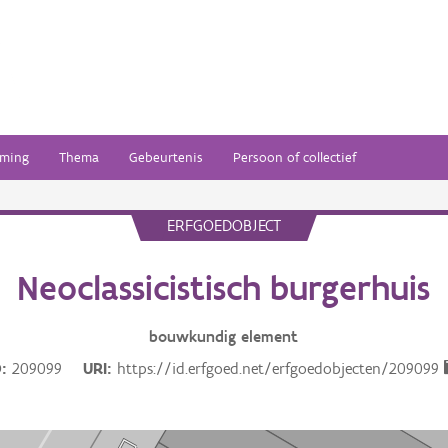
ming
Thema
Gebeurtenis
Persoon of collectief
ERFGOEDOBJECT
Neoclassicistisch burgerhuis
bouwkundig
element
D
209099
URI
https://id.erfgoed.net/erfgoedobjecten/209099