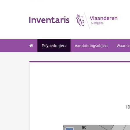
Inventaris
Erfgoedobject
Aanduidingsobject
Waarne
I