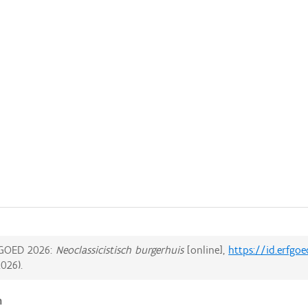
GOED 2026:
Neoclassicistisch burgerhuis
[online],
https://id.erfgo
2026
).
n