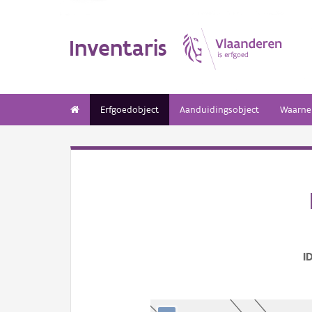
Inventaris
Erfgoedobject
Aanduidingsobject
Waarne
I