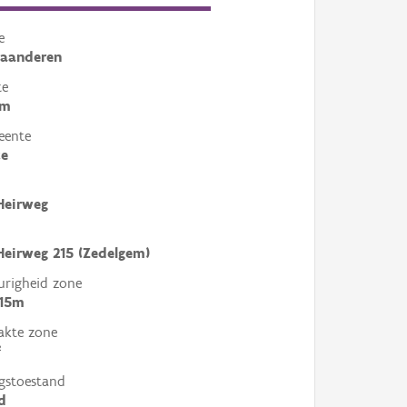
e
laanderen
te
em
eente
ke
Heirweg
Heirweg 215 (Zedelgem)
righeid zone
 15m
akte zone
²
gstoestand
d