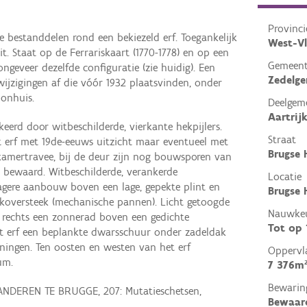
Provinci
e bestanddelen rond een bekiezeld erf. Toegankelijk
West-V
it. Staat op de Ferrariskaart (1770-1778) en op een
Gemeen
ngeveer dezelfde configuratie (zie huidig). Een
Zedelg
wijzigingen af die vóór 1932 plaatsvinden, onder
onhuis.
Deelgem
Aartrij
eerd door witbeschilderde, vierkante hekpijlers.
Straat
 erf met 19de-eeuws uitzicht maar eventueel met
Brugse 
kamertravee, bij de deur zijn nog bouwsporen van
, bewaard. Witbeschilderde, verankerde
Locatie
gere aanbouw boven een lage, gepekte plint en
Brugse 
koversteek (mechanische pannen). Licht getoogde
Nauwkeu
 rechts een zonnerad boven een gedichte
Tot op
t erf een beplankte dwarsschuur onder zadeldak
ningen. Ten oosten en westen van het erf
Oppervl
um.
7 376m
Bewarin
NDEREN TE BRUGGE, 207: Mutatieschetsen,
Bewaar