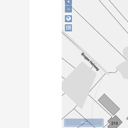
+
−
50 m