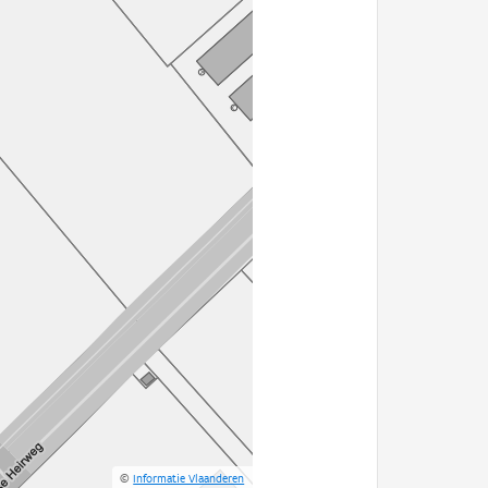
©
Informatie Vlaanderen