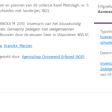
 en plannen van de collectie Karel Mestdagh, nr. 5:
Erfgoed
fsteden met landerijen, 1823.
Aanwez
ANCKX M. 2010:
Inventaris van het bouwkundig
eren, Gemeente Zedelgem met deelgemeenten
Typolo
 Bouwen door de eeuwen heen in Vlaanderen WVL47,
hoeven
schure
ia
;
Vranckx, Martien
Dateri
gesteld door:
Agentschap Onroerend Erfgoed (AOE)
Invent
Zedelg
van
01