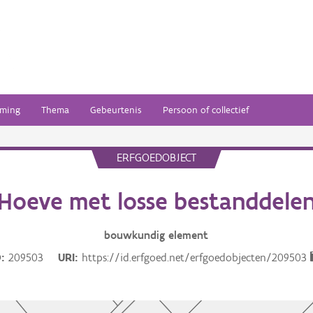
ming
Thema
Gebeurtenis
Persoon of collectief
ERFGOEDOBJECT
Hoeve met losse bestanddele
bouwkundig
element
D
209503
URI
https://id.erfgoed.net/erfgoedobjecten/209503