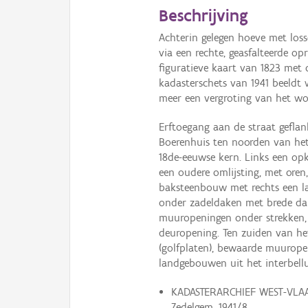
Beschrijving
Achterin gelegen hoeve met loss
via een rechte, geasfalteerde opr
figuratieve kaart van 1823 met o
kadasterschets van 1941 beeldt 
meer een vergroting van het wo
Erftoegang aan de straat geflank
Boerenhuis ten noorden van het
18de-eeuwse kern. Links een op
een oudere omlijsting, met oren
baksteenbouw met rechts een la
onder zadeldaken met brede da
muuropeningen onder strekken,
deuropening. Ten zuiden van he
(golfplaten), bewaarde muurope
landgebouwen uit het interbell
KADASTERARCHIEF WEST-VLAA
Zedelgem, 1941/8.