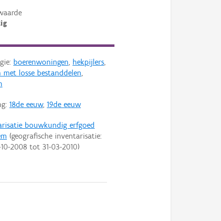
waarde
ig
gie:
boerenwoningen
,
hekpijlers
,
 met losse bestanddelen
,
n
ng:
18de eeuw
,
19de eeuw
arisatie bouwkundig erfgoed
em
(geografische inventarisatie:
-10-2008
tot
31-03-2010
)