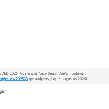
GOED 2026:
Hoeve met losse bestanddelen
[online],
edobjecten/209503
(geraadpleegd op
6 augustus 2026
).
lgem