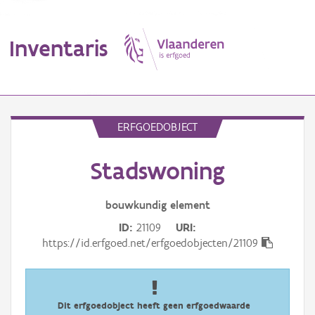
Inventaris
MENU
ERFGOEDOBJECT
Stadswoning
Erfgoedobject
Aanduidingsobject
bouwkundig
element
ID
21109
URI
Waarneming
https://id.erfgoed.net/erfgoedobjecten/21109
Thema
Gebeurtenis
Dit erfgoedobject heeft geen erfgoedwaarde