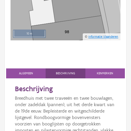
10 m
©
Informatie Vlaanderen
ALGEMEEN
BESCHRIJVING
KENMERKEN
Beschrijving
Breedhuis met twee traveeën en twee bouwlagen,
onder zadeldak (pannen), uit het derde kwart van
de 19de eeuw. Bepleisterde en witgeschilderde
lijstgevel. Rondboogvormige bovenvensters
voorzien van booglijsten op doorgetrokken
imposten en pilastervormige rechtstanden, vlakke