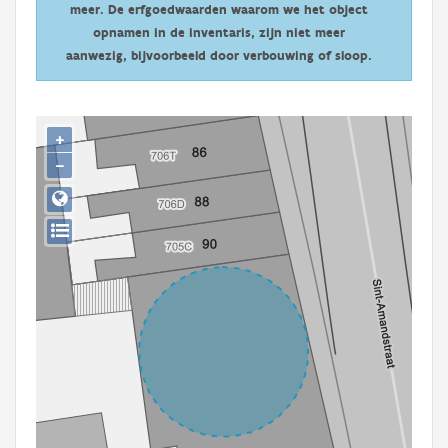
meer. De erfgoedwaarden waarom we het object
Persoon of collectief
opnamen in de inventaris, zijn niet meer
Downloads
aanwezig, bijvoorbeeld door verbouwing of sloop.
Hergebruik
+
Aanmelden
−