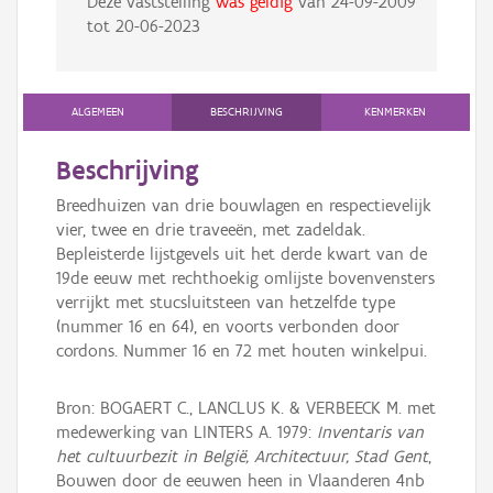
Deze vaststelling
was geldig
van
24-09-2009
tot
20-06-2023
ALGEMEEN
BESCHRIJVING
KENMERKEN
Beschrijving
Breedhuizen van drie bouwlagen en respectievelijk
vier, twee en drie traveeën, met zadeldak.
Bepleisterde lijstgevels uit het derde kwart van de
19de eeuw met rechthoekig omlijste bovenvensters
verrijkt met stucsluitsteen van hetzelfde type
(nummer 16 en 64), en voorts verbonden door
cordons. Nummer 16 en 72 met houten winkelpui.
Bron: BOGAERT C., LANCLUS K. & VERBEECK M. met
medewerking van LINTERS A. 1979:
Inventaris van
het cultuurbezit in België, Architectuur, Stad Gent
,
Bouwen door de eeuwen heen in Vlaanderen 4nb