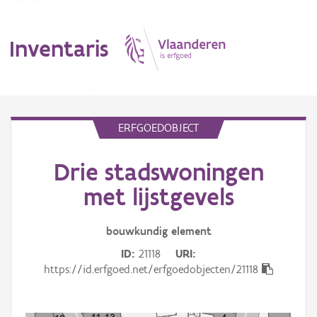
Inventaris
MENU
ERFGOEDOBJECT
Drie stadswoningen
Erfgoedobject
met lijstgevels
Aanduidingsobject
bouwkundig
element
Waarneming
ID
21118
URI
Thema
https://id.erfgoed.net/erfgoedobjecten/21118
Gebeurtenis